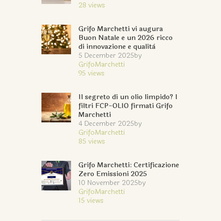
28
views
Grifo Marchetti vi augura
Buon Natale e un 2026 ricco
di innovazione e qualità
5 December 2025
by
GrifoMarchetti
95
views
Il segreto di un olio limpido? I
filtri FCP-OLIO firmati Grifo
Marchetti
4 December 2025
by
GrifoMarchetti
85
views
Grifo Marchetti: Certificazione
Zero Emissioni 2025
10 November 2025
by
GrifoMarchetti
15
views