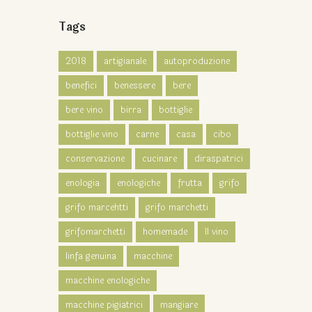
Tags
2018
artigianale
autoproduzione
benefici
benessere
bere
bere vino
birra
bottiglie
bottiglie vino
carne
casa
cibo
conservazione
cucinare
diraspatrici
enologia
enologiche
frutta
grifo
grifo marcehtti
grifo marchetti
grifomarchetti
homemade
Il vino
linfa genuina
macchine
macchine enologiche
macchine pigiatrici
mangiare