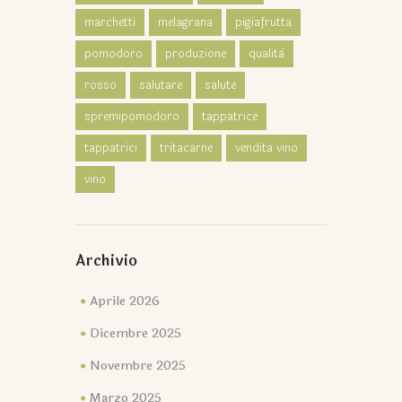
marchetti
melagrana
pigiafrutta
pomodoro
produzione
qualità
rosso
salutare
salute
spremipomodoro
tappatrice
tappatrici
tritacarne
vendita vino
vino
Archivio
Aprile 2026
Dicembre 2025
Novembre 2025
Marzo 2025