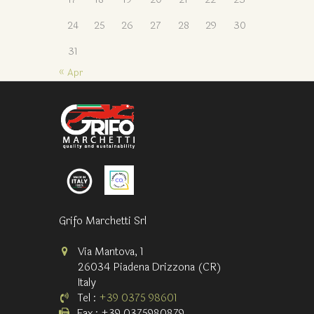
24
25
26
27
28
29
30
31
« Apr
Grifo Marchetti Srl
Via Mantova, 1
26034 Piadena Drizzona (CR)
Italy
Tel :
+39 0375 98601
Fax : +39 0375980879