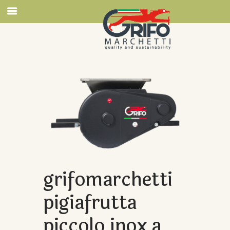
grifomarchetti
pigiafrutta
piccolo inox a