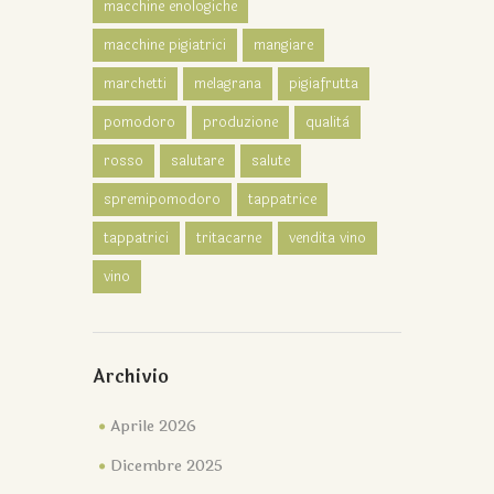
macchine enologiche
macchine pigiatrici
mangiare
marchetti
melagrana
pigiafrutta
pomodoro
produzione
qualità
rosso
salutare
salute
spremipomodoro
tappatrice
tappatrici
tritacarne
vendita vino
vino
Archivio
Aprile 2026
Dicembre 2025