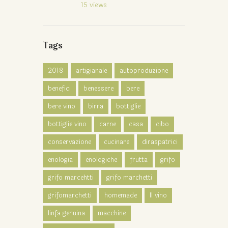
15
views
Tags
2018
artigianale
autoproduzione
benefici
benessere
bere
bere vino
birra
bottiglie
bottiglie vino
carne
casa
cibo
conservazione
cucinare
diraspatrici
enologia
enologiche
frutta
grifo
grifo marcehtti
grifo marchetti
grifomarchetti
homemade
Il vino
linfa genuina
macchine