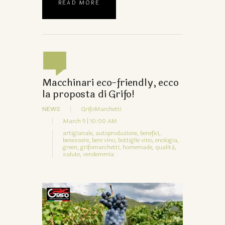
READ MORE
Macchinari eco-friendly, ecco
la proposta di Grifo!
NEWS
GrifoMarchetti
March 9 | 10:00 AM
artigianale,
autoproduzione,
benefici,
benessere,
bere vino,
bottiglie vino,
enologia,
green,
grifomarchetti,
homemade,
qualità,
salute,
vendemmia