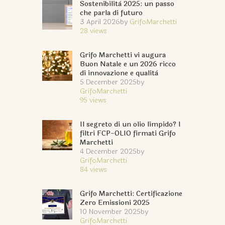
Sostenibilità 2025: un passo
che parla di futuro
3 April 2026
by
GrifoMarchetti
28
views
Grifo Marchetti vi augura
Buon Natale e un 2026 ricco
di innovazione e qualità
5 December 2025
by
GrifoMarchetti
95
views
Il segreto di un olio limpido? I
filtri FCP-OLIO firmati Grifo
Marchetti
4 December 2025
by
GrifoMarchetti
84
views
Grifo Marchetti: Certificazione
Zero Emissioni 2025
10 November 2025
by
GrifoMarchetti