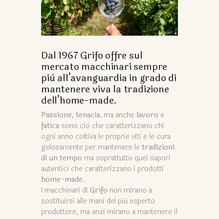
Dal 1967 Grifo offre sul
mercato macchinari sempre
più all’avanguardia in grado di
mantenere viva la tradizione
dell’home-made.
Passione
,
tenacia
, ma anche
lavoro
e
fatica
sono ciò che caratterizzano chi
ogni anno coltiva le proprie viti e le cura
gelosamente per mantenere le
tradizioni
di un tempo
ma soprattutto quei sapori
autentici che caratterizzano i prodotti
home-made
.
I macchinari di
Grifo
non mirano a
sostituirsi alle mani del più esperto
produttore, ma anzi mirano a mantenere il