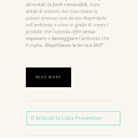
alimentati da
fonti rinnovabili
, sono
dotati di sistemi che risucchiano le
polveri emesse così da non disperderle
nell’ambiente e sono in grado di creare i
prodotti che l’azienda offre
senza
inquinare
o
danneggiare
l’ambiente che
li ospita.
Rispettiamo la terra a 360°
.
READ MORE
0
Articoli
In Lista Preventivo