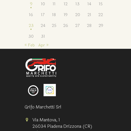
9
10
11
12
13
14
15
16
17
18
19
20
21
22
23
24
25
26
27
28
29
30
31
« Feb
Apr »
Grifo Marchetti Srl
Via Mantova, 1
26034 Piadena Drizzona (CR)