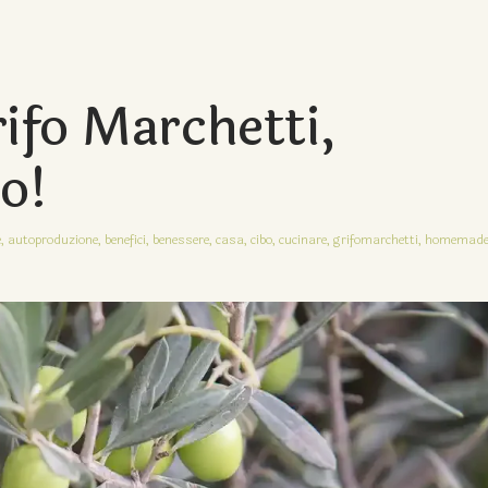
ifo Marchetti,
to!
,
autoproduzione,
benefici,
benessere,
casa,
cibo,
cucinare,
grifomarchetti,
homemad