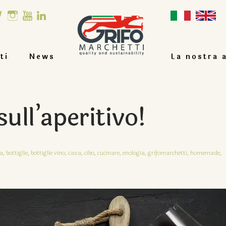
ti
News
La nostra 
sull’aperitivo!
a,
bottiglie,
bottiglie vino,
casa,
cibo,
cucinare,
enologia,
grifomarchetti,
homemade,