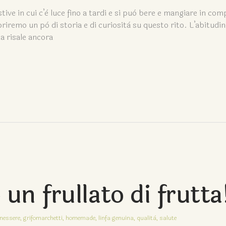
tive in cui c’è luce fino a tardi e si può bere e mangiare in co
iremo un pò di storia e di curiosità su questo rito. L’abitudin
a risale ancora
n frullato di frutta
nessere,
grifomarchetti,
homemade,
linfa genuina,
qualità,
salute