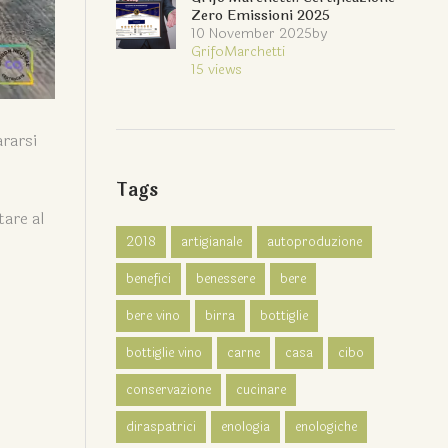
Zero Emissioni 2025
10 November 2025
by
GrifoMarchetti
15
views
ararsi
Tags
tare al
2018
artigianale
autoproduzione
benefici
benessere
bere
bere vino
birra
bottiglie
bottiglie vino
carne
casa
cibo
conservazione
cucinare
diraspatrici
enologia
enologiche