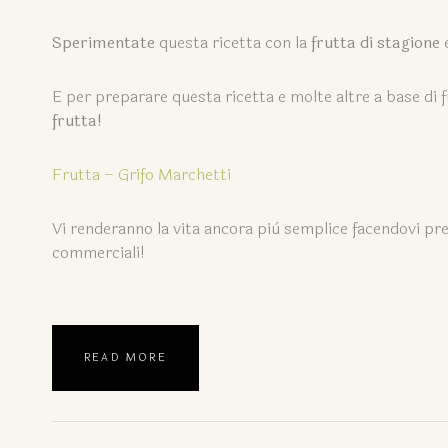
Sperimentate
questa ricetta con la
frutta di stagione
e
E per preparare questa ricetta e molte altre a base di f
frutta!
Frutta – Grifo Marchetti
Vi renderanno la vita ancora più semplice facendovi pre
commerciali!
READ MORE