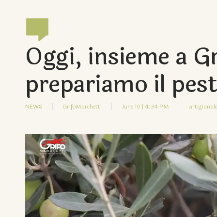
Oggi, insieme a Gr
prepariamo il pes
NEWS
GrifoMarchetti
June 10 | 4:34 PM
artigianale