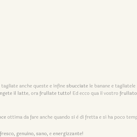
e tagliate anche queste e infine
sbucciate
le banane e tagliatele
ngete il latte
, ora
frullate tutto!
Ed ecco qua il vostro
frullato
oce
ottima da fare anche quando si è di fretta e si ha poco tem
fresco, genuino, sano,
e
energizzante!