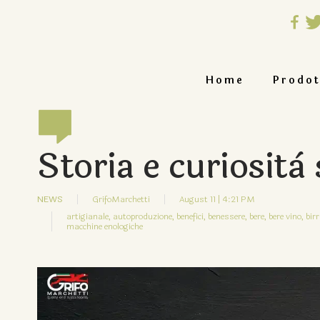
Home
Prodot
Storia e curiosità 
NEWS
GrifoMarchetti
August 11 | 4:21 PM
artigianale,
autoproduzione,
benefici,
benessere,
bere,
bere vino,
birr
macchine enologiche