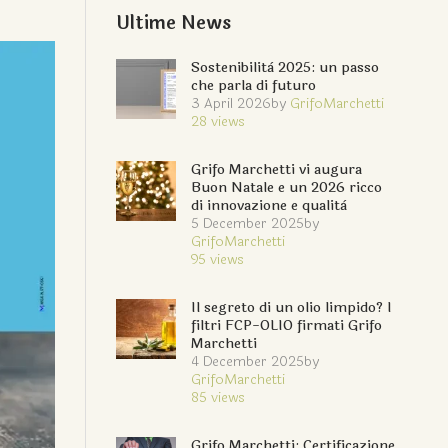
Ultime News
Sostenibilità 2025: un passo
che parla di futuro
3 April 2026
by
GrifoMarchetti
28
views
Grifo Marchetti vi augura
Buon Natale e un 2026 ricco
di innovazione e qualità
5 December 2025
by
GrifoMarchetti
95
views
Il segreto di un olio limpido? I
filtri FCP-OLIO firmati Grifo
Marchetti
4 December 2025
by
GrifoMarchetti
85
views
Grifo Marchetti: Certificazione