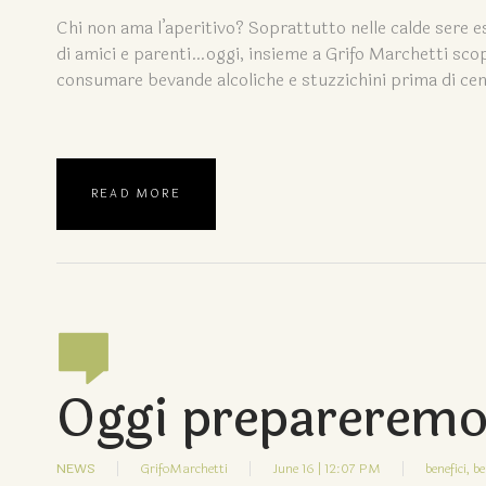
Chi non ama l’aperitivo? Soprattutto nelle calde sere es
di amici e parenti…oggi, insieme a Grifo Marchetti scopr
consumare bevande alcoliche e stuzzichini prima di cen
READ MORE
Oggi prepareremo u
NEWS
GrifoMarchetti
June 16 | 12:07 PM
benefici,
be