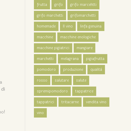
frutta
grifo
grifo marcehtti
grifo marchetti
grifomarchetti
homemade
Il vino
linfa genuina
macchine
macchine enologiche
macchine pigiatrici
mangiare
marchetti
melagrana
pigiafrutta
pomodoro
produzione
qualità
rosso
salutare
salute
 a
 di
spremipomodoro
tappatrice
tappatrici
tritacarne
vendita vino
po!
vino