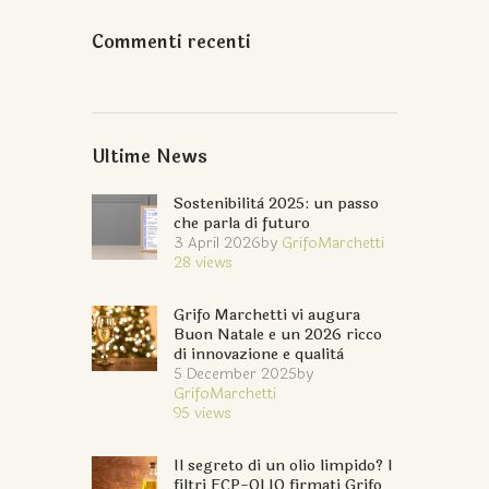
Commenti recenti
Ultime News
Sostenibilità 2025: un passo
che parla di futuro
3 April 2026
by
GrifoMarchetti
28
views
Grifo Marchetti vi augura
Buon Natale e un 2026 ricco
di innovazione e qualità
5 December 2025
by
GrifoMarchetti
95
views
Il segreto di un olio limpido? I
filtri FCP-OLIO firmati Grifo