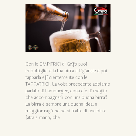
Con le EMPITRICI di Grifo puoi
imbottigliare la tua birra artigianale e poi
tapparla efficientemente con le
TAPPATRICI. La volta precedente abbiamo
parlato di hamburger, cosa c’è di meglio
che accompagnarli con una buona birra?
La birra è sempre una buona idea, a
maggior ragione se si tratta di una birra
fatta a mano, che