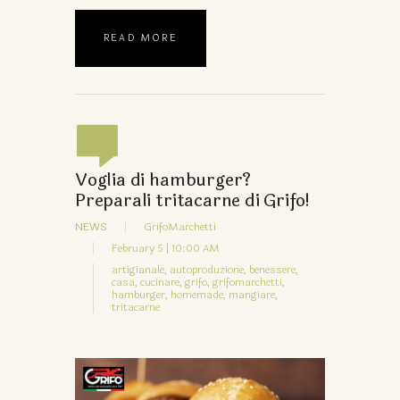
READ MORE
Voglia di hamburger?
Preparali tritacarne di Grifo!
NEWS
GrifoMarchetti
February 5 | 10:00 AM
artigianale,
autoproduzione,
benessere,
casa,
cucinare,
grifo,
grifomarchetti,
hamburger,
homemade,
mangiare,
tritacarne