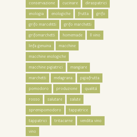
conservazione
cucinare
diraspatrici
enologia
enologiche
frutta
grifo
grifo marcehtti
grifo marchetti
grifomarchetti
homemade
Il vino
linfa genuina
macchine
macchine enologiche
macchine pigiatrici
mangiare
marchetti
melagrana
pigiafrutta
pomodoro
produzione
qualità
rosso
salutare
salute
spremipomodoro
tappatrice
tappatrici
tritacarne
vendita vino
vino