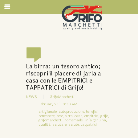
La birra: un tesoro antico;
riscopri il piacere di farla a
casa con le EMPITRICI e
TAPPATRICI di Grifo!
NEWS
GrifoMarchetti
February 23 | 10:30 AM
artigianale,
autoproduzione,
benefici,
benessere,
bere,
birra,
casa,
empitrici,
grifo,
grifomarchetti,
homemade,
linfa genuina,
qualità,
salutare,
salute,
tappatrici