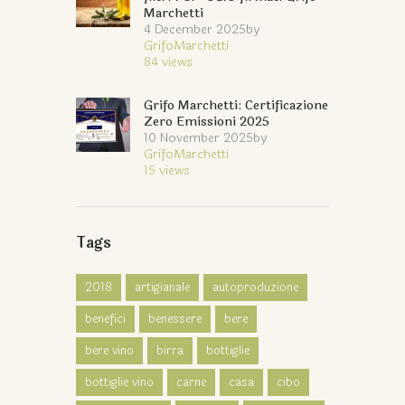
Marchetti
4 December 2025
by
GrifoMarchetti
84
views
Grifo Marchetti: Certificazione
Zero Emissioni 2025
10 November 2025
by
GrifoMarchetti
15
views
Tags
2018
artigianale
autoproduzione
benefici
benessere
bere
bere vino
birra
bottiglie
bottiglie vino
carne
casa
cibo