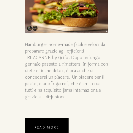
Hamburger home-made facili e veloci da
preparare grazie agli efficienti
TRITACARNE by Grifo. Dopo un lungo
gennaio passato a rimettersi in forma con
diete e tisane detox, è ora anche di
concedersi un piacere. Un piacere per il
palato, o uno “sgarro”, che è amato da
tutti e ha acquisito fama internazionale
grazie alla diffusione
READ MORE