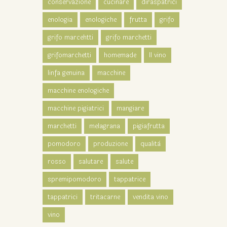
conservazione
cucinare
diraspatrici
enologia
enologiche
frutta
grifo
grifo marcehtti
grifo marchetti
grifomarchetti
homemade
Il vino
linfa genuina
macchine
macchine enologiche
macchine pigiatrici
mangiare
marchetti
melagrana
pigiafrutta
pomodoro
produzione
qualità
rosso
salutare
salute
spremipomodoro
tappatrice
tappatrici
tritacarne
vendita vino
vino