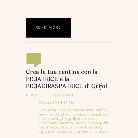
READ MORE
Crea la tua cantina con la
PIGIATRICE e la
PIGIADIRASPATRICE di Grifo!
NEWS
GrifoMarchetti
October 30 | 4:57 PM
2019,
artigianale,
autoproduzione,
benefici,
bere vino,
bottiglie vino,
casa,
diraspatrice,
diraspatrici,
grifo,
grifo marchetti,
homemade,
macchine,
macchine enologiche,
macchine pigiatrici,
marchetti,
ottobre,
pigiatrice,
salute,
vendita vino,
vino,
zucca