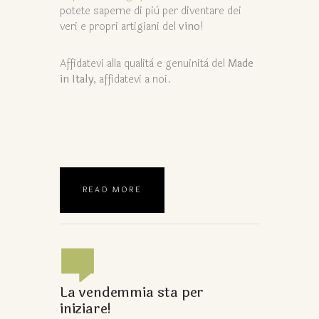
potete saperne di più per diventare dei
veri e propri artigiani del
vino
!
Affidatevi alla qualità e genuinità del
Made
in Italy
, affidatevi a noi.
READ MORE
La vendemmia sta per
iniziare!