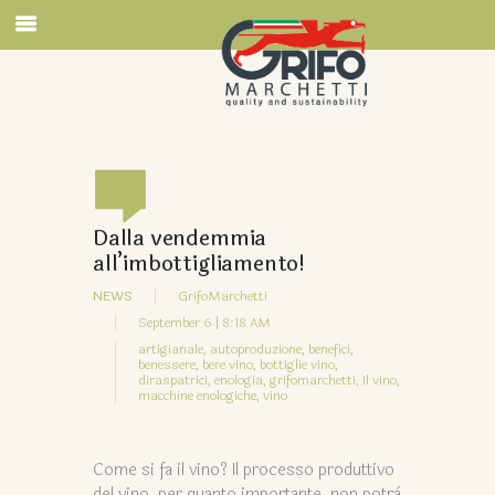
Dalla vendemmia
all’imbottigliamento!
NEWS
GrifoMarchetti
September 6 | 8:18 AM
artigianale,
autoproduzione,
benefici,
benessere,
bere vino,
bottiglie vino,
diraspatrici,
enologia,
grifomarchetti,
Il vino,
macchine enologiche,
vino
Come si fa il vino? Il processo produttivo
del vino, per quanto importante, non potrà