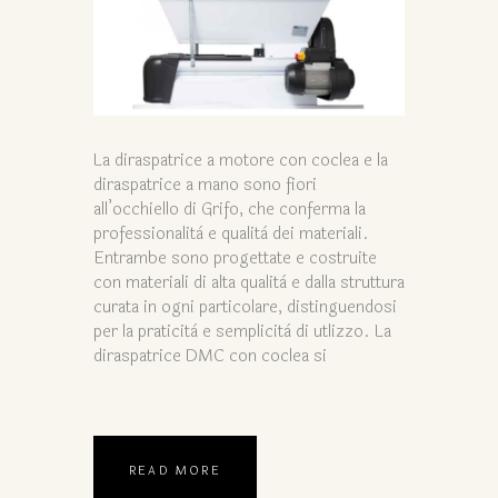
La diraspatrice a motore con coclea e la
diraspatrice a mano sono fiori
all’occhiello di Grifo, che conferma la
professionalità e qualità dei materiali.
Entrambe sono progettate e costruite
con materiali di alta qualità e dalla struttura
curata in ogni particolare, distinguendosi
per la praticità e semplicità di utlizzo. La
diraspatrice DMC con coclea si
READ MORE