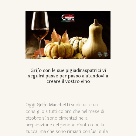
Grifo con le sue pigiadiraspatrici vi
seguirà passo per passo aiutandovi a
creare il vostro vino
Oggi
Grifo Marchetti
vuole dare un
consiglio a tutti coloro che nel mese di
ottobre si sono cimentati nella
preparazione del famoso risotto con la
zucca, ma che sono rimasti confusi sulla