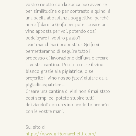
vostro risotto con la zucca può avvenire
per similitudine o per contrasto e quindi è
una scelta abbastanza soggettiva, perché
non affidarsi a
Grifo
per poter creare un
vino
apposta per voi, potendo così
soddisfare il vostro palato?
I vari macchinari proposti da
Grifo
vi
permetteranno di seguire tutto il
processo di lavorazione dell’
uva
e creare
la vostra
cantina
. Potete creare il
vino
bianco
grazie alla
pigiatrice
, o se
preferite il
vino rosso
fatevi aiutare dalla
pigiadiraspatrice
…
Creare una
cantina
di
vini
non è mai stato
così semplice, potete stupire tutti
deliziandoli con un
vino
prodotto proprio
con le vostre mani.
Sul sito di
https://www.grifomarchetti.com/