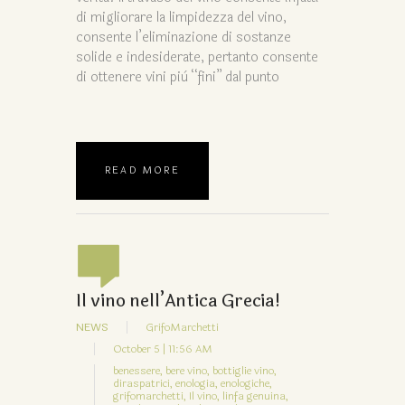
di migliorare la limpidezza del vino,
consente l’eliminazione di sostanze
solide e indesiderate, pertanto consente
di ottenere vini più “fini” dal punto
READ MORE
Il vino nell’Antica Grecia!
NEWS
GrifoMarchetti
October 5 | 11:56 AM
benessere,
bere vino,
bottiglie vino,
diraspatrici,
enologia,
enologiche,
grifomarchetti,
Il vino,
linfa genuina,