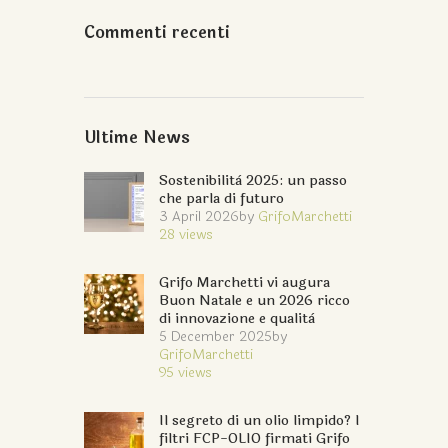
Commenti recenti
Ultime News
Sostenibilità 2025: un passo
che parla di futuro
3 April 2026
by
GrifoMarchetti
28
views
Grifo Marchetti vi augura
Buon Natale e un 2026 ricco
di innovazione e qualità
5 December 2025
by
GrifoMarchetti
95
views
Il segreto di un olio limpido? I
filtri FCP-OLIO firmati Grifo