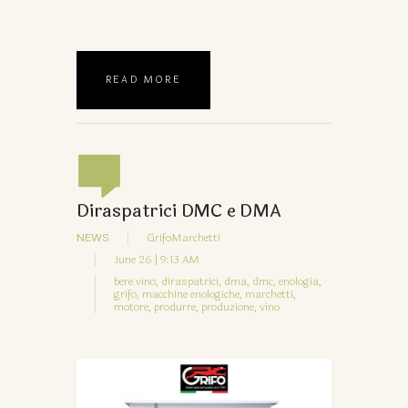
READ MORE
Diraspatrici DMC e DMA
NEWS
GrifoMarchetti
June 26 | 9:13 AM
bere vino,
diraspatrici,
dma,
dmc,
enologia,
grifo,
macchine enologiche,
marchetti,
motore,
produrre,
produzione,
vino