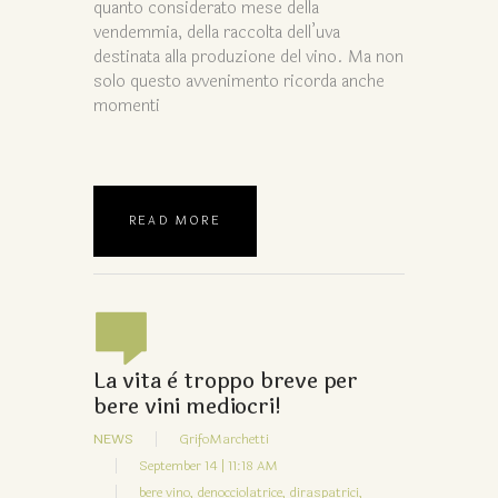
quanto considerato mese della
vendemmia, della raccolta dell’uva
destinata alla produzione del vino. Ma non
solo questo avvenimento ricorda anche
momenti
READ MORE
La vita è troppo breve per
bere vini mediocri!
NEWS
GrifoMarchetti
September 14 | 11:18 AM
bere vino,
denocciolatrice,
diraspatrici,