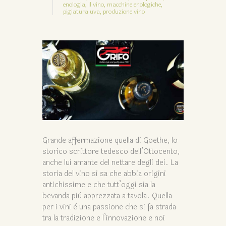
enologia,
Il vino,
macchine enologiche,
pigiatura uva,
produzione vino
Grande affermazione quella di Goethe, lo
storico scrittore tedesco dell’Ottocento,
anche lui amante del nettare degli dei. La
storia del vino si sa che abbia origini
antichissime e che tutt’oggi sia la
bevanda più apprezzata a tavola. Quella
per i vini è una passione che si fa strada
tra la tradizione e l’innovazione e noi