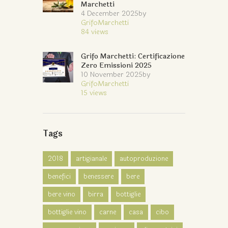
Marchetti
4 December 2025
by
GrifoMarchetti
84
views
Grifo Marchetti: Certificazione
Zero Emissioni 2025
10 November 2025
by
GrifoMarchetti
15
views
Tags
2018
artigianale
autoproduzione
benefici
benessere
bere
bere vino
birra
bottiglie
bottiglie vino
carne
casa
cibo