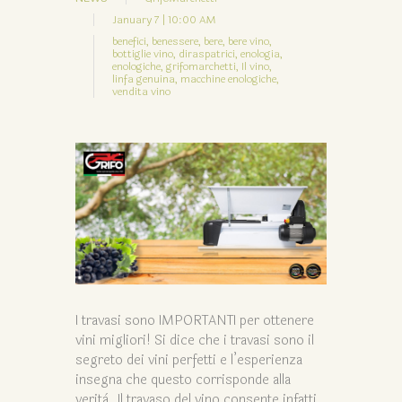
January 7 | 10:00 AM
benefici,
benessere,
bere,
bere vino,
bottiglie vino,
diraspatrici,
enologia,
enologiche,
grifomarchetti,
Il vino,
linfa genuina,
macchine enologiche,
vendita vino
I travasi sono IMPORTANTI per ottenere
vini migliori! Si dice che i travasi sono il
segreto dei vini perfetti e l’esperienza
insegna che questo corrisponde alla
verità. Il travaso del vino consente infatti