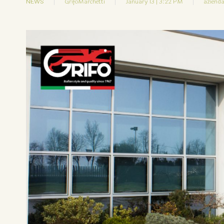
NEWS
GrifoMarchetti
January 13 | 3:22 PM
azienda