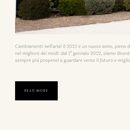
Cambiamenti nell’aria! Il 2022 è un nuovo anno, pieno di
nel migliore dei modi: dal 1° gennaio 2022, siamo diven
sempre più propensi a guardare verso il futuro e migl
READ MORE