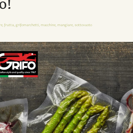
o!
re,
frutta,
grifomarchetti,
macchine,
mangiare,
sottovuoto