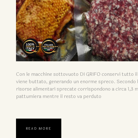
Con le macchine sottovuoto DI GRIFO conservi tutto il 
viene buttato, generando un enorme spreco. Secondo le 
risorse alimentari sprecate corrispondono a circa 1,3 mili
pattumiera mentre il resto va perduto
READ MORE