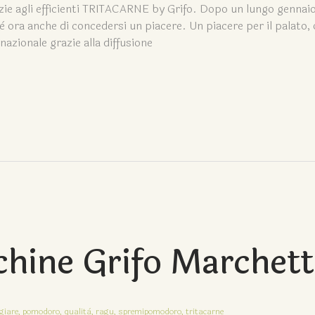
ie agli efficienti TRITACARNE by Grifo. Dopo un lungo gennai
è ora anche di concedersi un piacere. Un piacere per il palato,
nazionale grazie alla diffusione
chine Grifo Marchett
iare,
pomodoro,
qualità,
ragu,
spremipomodoro,
tritacarne