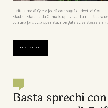
I tritacarne di Grifo: fedeli compagni di ricette! Come
Mastro Martino da Como lo spiegava. La ricetta era sem
con una farcitura speziata, ripiegate su sé stesse e arr
READ MORE
Basta sprechi con