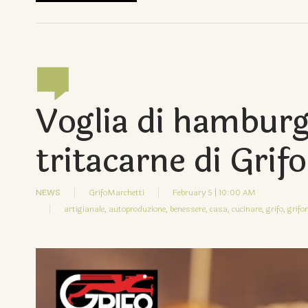
Voglia di hamburg
tritacarne di Grifo
NEWS
GrifoMarchetti
February 5 | 10:00 AM
artigianale,
autoproduzione,
benessere,
casa,
cucinare,
grifo,
grifo