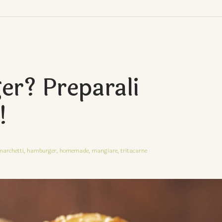
er? Preparali
!
marchetti,
hamburger,
homemade,
mangiare,
tritacarne