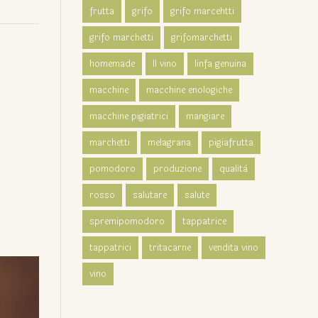
frutta
grifo
grifo marcehtti
grifo marchetti
grifomarchetti
homemade
Il vino
linfa genuina
macchine
macchine enologiche
macchine pigiatrici
mangiare
marchetti
melagrana
pigiafrutta
pomodoro
produzione
qualità
rosso
salutare
salute
spremipomodoro
tappatrice
tappatrici
tritacarne
vendita vino
vino