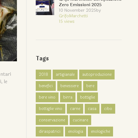
Zero Emissioni 2025
10 November 2025
by
GrifoMarchetti
15
views
Tags
ntari
2018
artigianale
autoproduzione
, le
benefici
benessere
bere
bere vino
birra
bottiglie
bottiglie vino
carne
casa
cibo
conservazione
cucinare
diraspatrici
enologia
enologiche