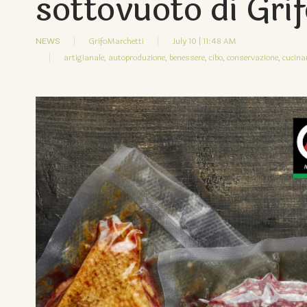
sottovuoto di Grif
NEWS
GrifoMarchetti
July 10 | 11:48 AM
artigianale,
autoproduzione,
benessere,
cibo,
conservazione,
cucina