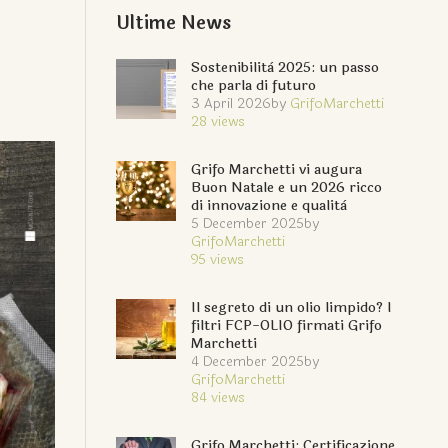
Ultime News
Sostenibilità 2025: un passo
che parla di futuro
3 April 2026
by
GrifoMarchetti
28
views
Grifo Marchetti vi augura
Buon Natale e un 2026 ricco
di innovazione e qualità
5 December 2025
by
GrifoMarchetti
95
views
Il segreto di un olio limpido? I
filtri FCP-OLIO firmati Grifo
Marchetti
4 December 2025
by
GrifoMarchetti
84
views
Grifo Marchetti: Certificazione