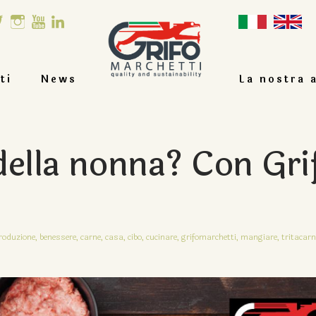
ti
News
La nostra 
della nonna? Con Gri
roduzione,
benessere,
carne,
casa,
cibo,
cucinare,
grifomarchetti,
mangiare,
tritacarn