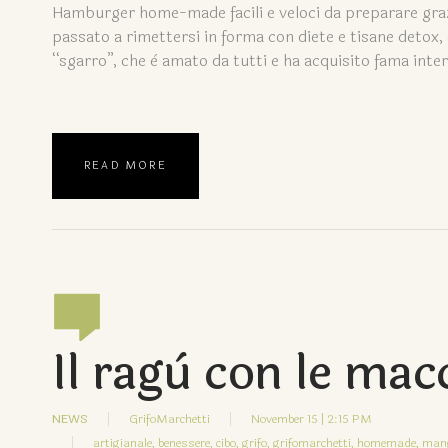
Hamburger home-made facili e veloci da preparare graz
passato a rimettersi in forma con diete e tisane detox, 
“sgarro”, che è amato da tutti e ha acquisito fama inter
READ MORE
Il ragù con le mac
NEWS
GrifoMarchetti
November 15 | 2:15 PM
artigianale,
benessere,
cibo,
grifo,
grifomarchetti,
homemade,
mang