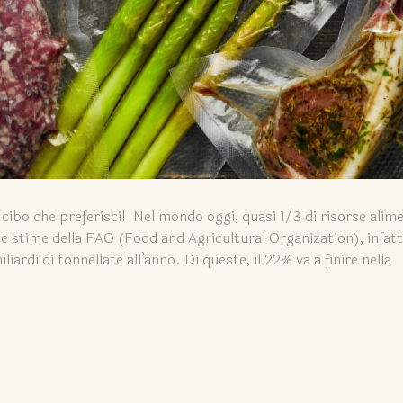
cibo che preferisci! Nel mondo oggi, quasi 1/3 di risorse alime
stime della FAO (Food and Agricultural Organization), infatti
ardi di tonnellate all’anno. Di queste, il 22% va a finire nella