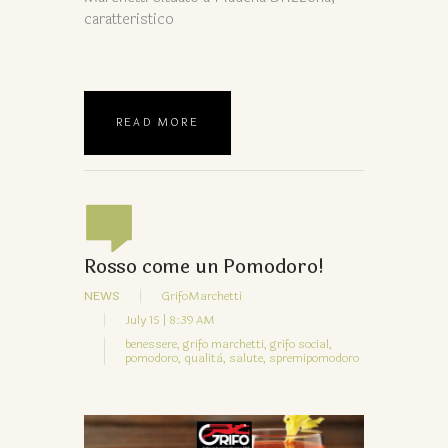
caratteristico
READ MORE
Rosso come un Pomodoro!
NEWS
GrifoMarchetti
July 15 | 8:39 AM
benessere,
grifo marchetti,
grifo social,
pomodoro,
qualità,
salute,
spremipomodoro