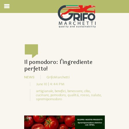
Il pomodoro: l’ingrediente
perfetto!
NEWS
GrifoMarchetti
June 10 | 4:44 PM
artigianale,
benefici,
benessere,
cibo,
cucinare,
pomodoro,
qualità,
rosso,
salute,
spremipomodoro