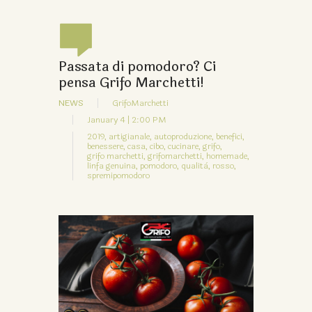
Passata di pomodoro? Ci
pensa Grifo Marchetti!
NEWS
GrifoMarchetti
January 4 | 2:00 PM
2019,
artigianale,
autoproduzione,
benefici,
benessere,
casa,
cibo,
cucinare,
grifo,
grifo marchetti,
grifomarchetti,
homemade,
linfa genuina,
pomodoro,
qualità,
rosso,
spremipomodoro