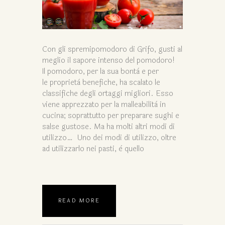
Con gli spremipomodoro di Grifo, gusti al
meglio il sapore intenso del pomodoro!
Il pomodoro, per la sua bontà e per
le proprietà benefiche, ha scalato le
classifiche degli ortaggi migliori. Esso
viene apprezzato per la malleabilità in
cucina; soprattutto per preparare sughi e
salse gustose. Ma ha molti altri modi di
utilizzo… Uno dei modi di utilizzo, oltre
ad utilizzarlo nei pasti, è quello
READ MORE