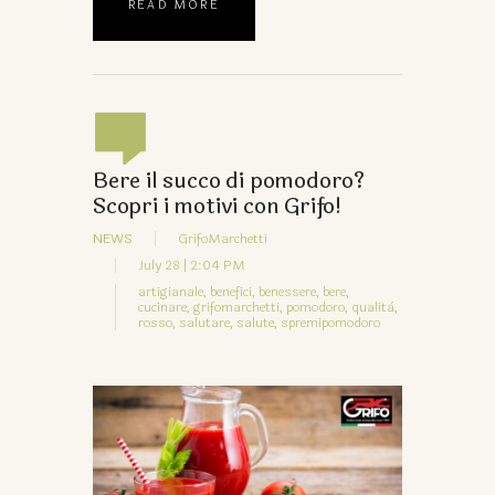
READ MORE
Bere il succo di pomodoro?
Scopri i motivi con Grifo!
NEWS
GrifoMarchetti
July 28 | 2:04 PM
artigianale,
benefici,
benessere,
bere,
cucinare,
grifomarchetti,
pomodoro,
qualità,
rosso,
salutare,
salute,
spremipomodoro