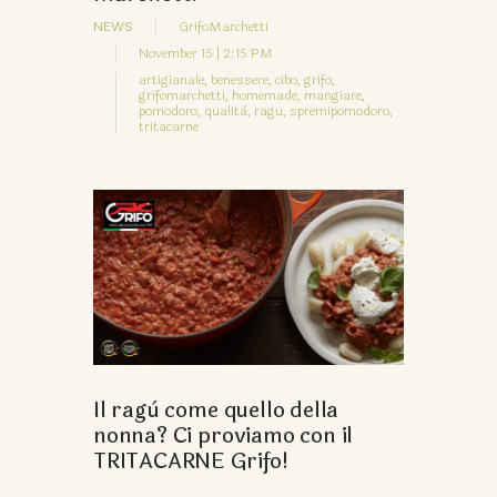
NEWS
GrifoMarchetti
November 15 | 2:15 PM
artigianale,
benessere,
cibo,
grifo,
grifomarchetti,
homemade,
mangiare,
pomodoro,
qualità,
ragu,
spremipomodoro,
tritacarne
Il ragù come quello della
nonna? Ci proviamo con il
TRITACARNE Grifo!