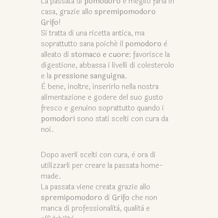
La passata di
pomodoro
è meglio farla in
casa, grazie allo
spremipomodoro
Grifo
!
Si tratta di una ricetta antica, ma
soprattutto sana poiché il
pomodoro
è
alleato di
stomaco e cuore
: favorisce la
digestione, abbassa i livelli di colesterolo
e la
pressione sanguigna
.
È bene, inoltre, inserirlo nella nostra
alimentazione e godere del suo gusto
fresco e genuino soprattutto quando i
pomodori
sono stati scelti con cura da
noi.
Dopo averli scelti con cura, è ora di
utilizzarli per creare la passata home-
made.
La passata viene creata grazie allo
spremipomodoro
di
Grifo
che non
manca di professionalità, qualità e