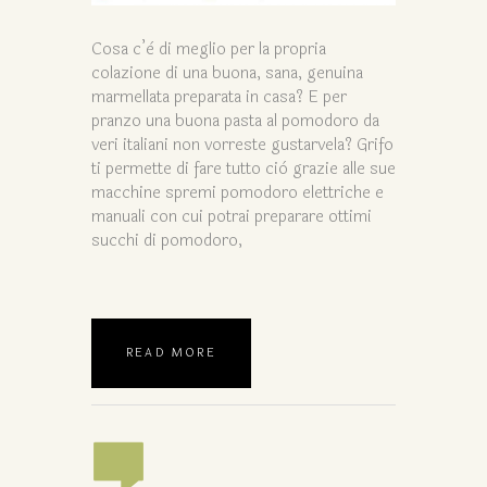
Cosa c’è di meglio per la propria
colazione di una buona, sana, genuina
marmellata preparata in casa? E per
pranzo una buona pasta al pomodoro da
veri italiani non vorreste gustarvela? Grifo
ti permette di fare tutto ciò grazie alle sue
macchine spremi pomodoro elettriche e
manuali con cui potrai preparare ottimi
succhi di pomodoro,
READ MORE