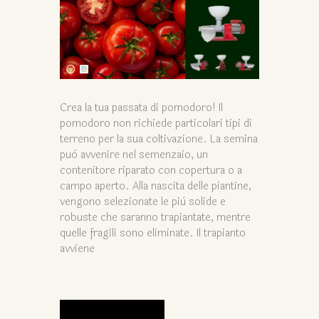
Crea la tua passata di pomodoro! Il
pomodoro non richiede particolari tipi di
terreno per la sua coltivazione. La semina
può avvenire nel semenzaio, un
contenitore riparato con copertura o a
campo aperto. Alla nascita delle piantine,
vengono selezionate le più solide e
robuste che saranno trapiantate, mentre
quelle fragili sono eliminate. Il trapianto
avviene