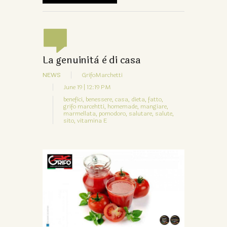
La genuinità è di casa
NEWS
GrifoMarchetti
June 19 | 12:19 PM
benefici,
benessere,
casa,
dieta,
fatto,
grifo marcehtti,
homemade,
mangiare,
marmellata,
pomodoro,
salutare,
salute,
sito,
vitamina E