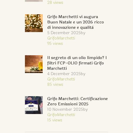
28
views
Grifo Marchetti vi augura
Buon Natale e un 2026 ricco
di innovazione e qualità
5 December 2025
by
GrifoMarchetti
95
views
Il segreto di un olio limpido? I
filtri FCP-OLIO firmati Grifo
Marchetti
4 December 2025
by
GrifoMarchetti
85
views
Grifo Marchetti: Certificazione
Zero Emissioni 2025
10 November 2025
by
GrifoMarchetti
15
views