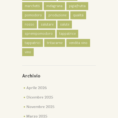
marchetti
melagrana
pigiafrutta
pomodoro
produzione
qualità
rosso
salutare
salute
spremipomodoro
tappatrice
tappatrici
tritacarne
vendita vino
vino
Archivio
Aprile 2026
Dicembre 2025
Novembre 2025
Marzo 2025