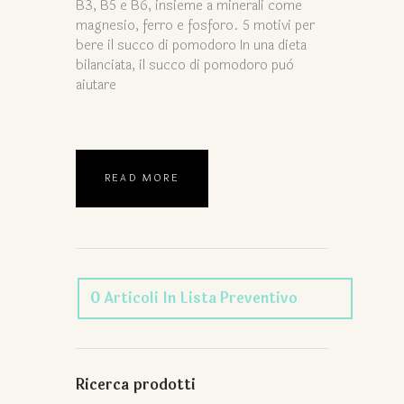
B3, B5 e B6, insieme a minerali come
magnesio, ferro e fosforo. 5 motivi per
bere il succo di pomodoro In una dieta
bilanciata, il succo di pomodoro può
aiutare
READ MORE
0
Articoli
In Lista Preventivo
Ricerca prodotti