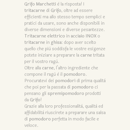
Grifo Marchetti
è la risposta! I
tritacarne
di
Grifo
, oltre ad essere
efficienti ma allo stesso tempo semplici e
pratici da usare, sono anche disponibili in
diverse dimensioni e diverse pesantezze.
Tritacarne elettrico
in
acciaio INOX
o
tritacarne
in
ghisa
: dopo aver scelto
quello che più soddisfa le vostre esigenze
potete iniziare a preparare la
carne
tritata
per il vostro ragù.
Oltre alla
carne
, l’altro ingrediente che
compone il ragù è il
pomodoro
.
Procuratevi dei
pomodori
di prima qualità
che poi per la passata di
pomodoro
ci
pensano gli
spremipomodoro
prodotti
da
Grifo
!
Grazie alla loro professionalità, qualità ed
affidabilità riuscirete a preparare una salsa
di
pomodoro
perfetta in modo facile e
veloce.