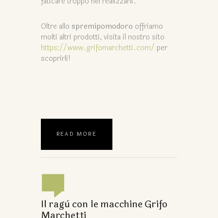
faticare troppo nel realizzarli.
Oltre allo
spremipomodoro
offriamo
molti altri prodotti, visita il nostro sito
https://www.grifomarchetti.com/
per
scoprirli!
READ MORE
Il ragù con le macchine Grifo
Marchetti