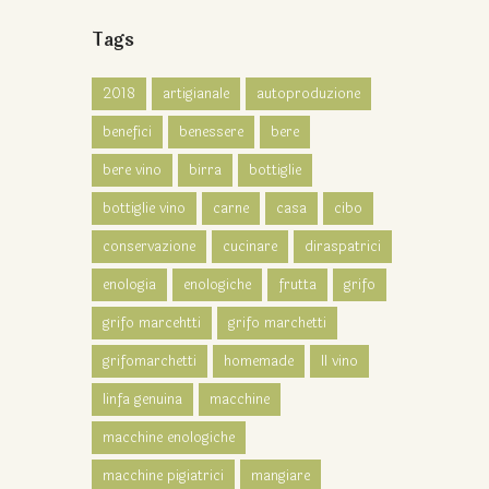
Tags
2018
artigianale
autoproduzione
benefici
benessere
bere
bere vino
birra
bottiglie
bottiglie vino
carne
casa
cibo
conservazione
cucinare
diraspatrici
enologia
enologiche
frutta
grifo
grifo marcehtti
grifo marchetti
grifomarchetti
homemade
Il vino
linfa genuina
macchine
macchine enologiche
macchine pigiatrici
mangiare