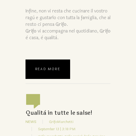
Infine, non vi resta che cucinare il vostro
ragù e gustarlo con tutta la famiglia, che al
resto ci pensa
Grifo
.
Grifo
vi accompagna nel quotidiano,
Grifo
è casa, è qualità.
READ MORE
Qualità in tutte le salse!
NEWS
GrifoMarchetti
September 13 | 3:18 PM