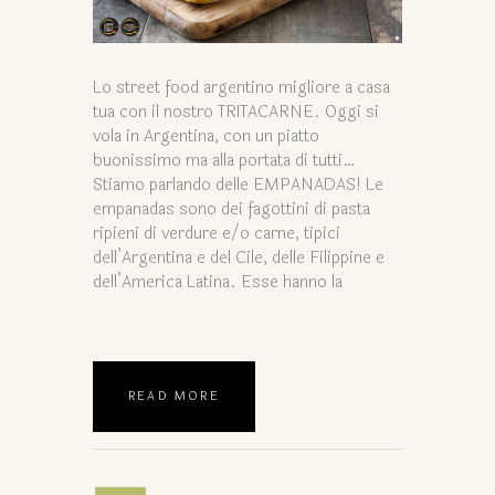
Lo street food argentino migliore a casa
tua con il nostro TRITACARNE. Oggi si
vola in Argentina, con un piatto
buonissimo ma alla portata di tutti…
Stiamo parlando delle EMPANADAS! Le
empanadas sono dei fagottini di pasta
ripieni di verdure e/o carne, tipici
dell’Argentina e del Cile, delle Filippine e
dell’America Latina. Esse hanno la
READ MORE