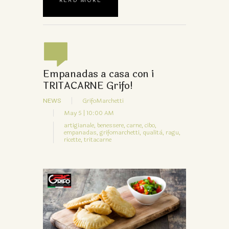
READ MORE
Empanadas a casa con i
TRITACARNE Grifo!
NEWS
GrifoMarchetti
May 5 | 10:00 AM
artigianale,
benessere,
carne,
cibo,
empanadas,
grifomarchetti,
qualità,
ragu,
ricette,
tritacarne