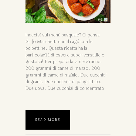
Indecisi sul menù pasquale? Ci pensa
Grifo Marchetti con il ragù con le
polpettine. Questa ricetta ha la
particolarità di essere super versatile e
gustosa! Per prepararla vi serviranno:
200 grammi di carne di manzo. 200
grammi di carne di maiale. Due cucchiai
di grana. Due cucchiai di pangrattato.
Due uova. Due cucchiai di concentrato
READ MORE