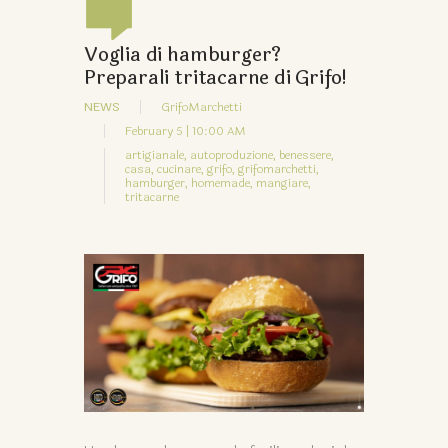
Voglia di hamburger?
Preparali tritacarne di Grifo!
NEWS
GrifoMarchetti
February 5 | 10:00 AM
artigianale,
autoproduzione,
benessere,
casa,
cucinare,
grifo,
grifomarchetti,
hamburger,
homemade,
mangiare,
tritacarne