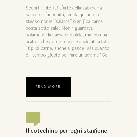
Scopri la storia! L’arte della salumeria
nasce nell’antichità, sin da quando lo
stesso nome “salame” significa carne
posta sotto sale. Non riguardava
solamente la carne di maiale, ma era una
pratica che poteva essere applicata a tutti
i tipi di carne, anche al pesce. Ma quando
è il tempo giusto per fare un salame? Se
READ MORE
Il cotechino per ogni stagione!