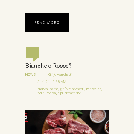
READ MORE
Bianche o Rosse?
NEWS
GrifoMarchetti
April 24 | 9:38 AM
bianca,
carne,
grifo marchetti,
macchine,
nera,
rossa,
tipi,
tritacarne