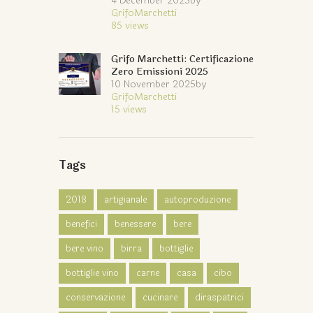
4 December 2025
by
GrifoMarchetti
85
views
Grifo Marchetti: Certificazione
Zero Emissioni 2025
10 November 2025
by
GrifoMarchetti
15
views
Tags
2018
artigianale
autoproduzione
benefici
benessere
bere
bere vino
birra
bottiglie
bottiglie vino
carne
casa
cibo
conservazione
cucinare
diraspatrici