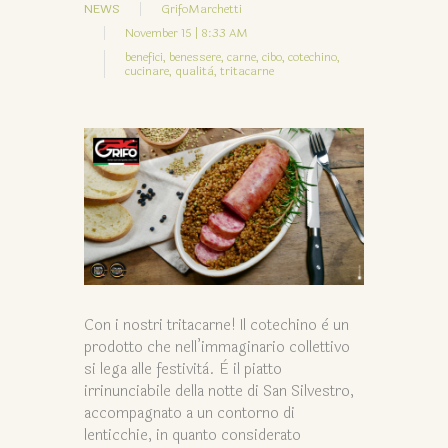
NEWS
GrifoMarchetti
November 15 | 8:33 AM
benefici,
benessere,
carne,
cibo,
cotechino,
cucinare,
qualità,
tritacarne
Con i nostri tritacarne! Il cotechino è un
prodotto che nell’immaginario collettivo
si lega alle festività. È il piatto
irrinunciabile della notte di San Silvestro,
accompagnato a un contorno di
lenticchie, in quanto considerato