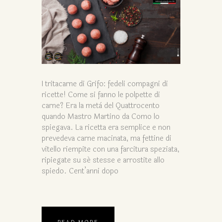
I tritacarne di Grifo: fedeli compagni di
ricette! Come si fanno le polpette di
carne? Era la metà del Quattrocento
quando Mastro Martino da Como lo
spiegava. La ricetta era semplice e non
prevedeva carne macinata, ma fettine di
vitello riempite con una farcitura speziata,
ripiegate su sé stesse e arrostite allo
spiedo. Cent’anni dopo