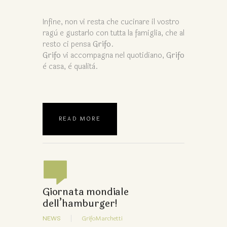
Infine, non vi resta che cucinare il vostro
ragù e gustarlo con tutta la famiglia, che al
resto ci pensa
Grifo
.
Grifo
vi accompagna nel quotidiano,
Grifo
è casa, è qualità.
READ MORE
Giornata mondiale
dell’hamburger!
NEWS
GrifoMarchetti