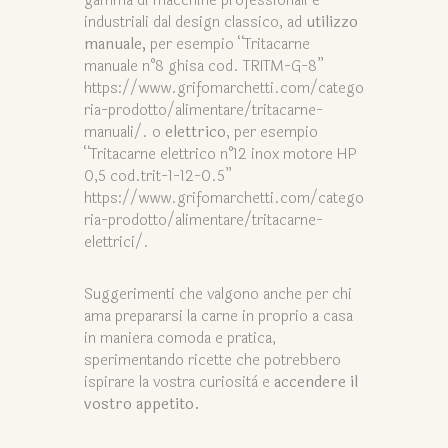
gamma di macchine professionali e
industriali dal design classico, ad
utilizzo
manuale,
per esempio “Tritacarne
manuale n°8 ghisa cod. TRITM-G-8”
https://www.grifomarchetti.com/catego
ria-prodotto/alimentare/tritacarne-
manuali/. o
elettrico
, per esempio
“Tritacarne elettrico n°12 inox motore HP
0,5 cod.trit-1-12-0.5”
https://www.grifomarchetti.com/catego
ria-prodotto/alimentare/tritacarne-
elettrici/.
Suggerimenti che valgono anche per chi
ama prepararsi la carne in proprio a casa
in maniera comoda e pratica,
sperimentando ricette che potrebbero
ispirare la vostra curiosità e
accendere il
vostro appetito.