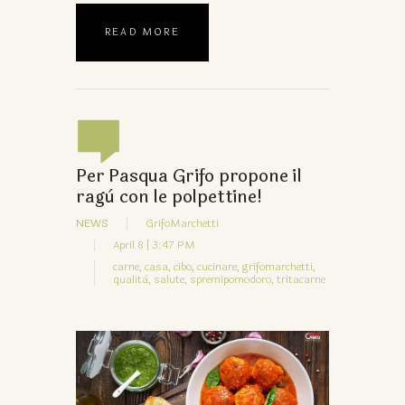
READ MORE
Per Pasqua Grifo propone il
ragù con le polpettine!
NEWS
GrifoMarchetti
April 8 | 3:47 PM
carne,
casa,
cibo,
cucinare,
grifomarchetti,
qualità,
salute,
spremipomodoro,
tritacarne