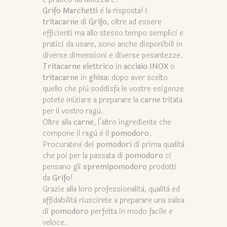
Grifo Marchetti
è la risposta! I
tritacarne
di
Grifo
, oltre ad essere
efficienti ma allo stesso tempo semplici e
pratici da usare, sono anche disponibili in
diverse dimensioni e diverse pesantezze.
Tritacarne elettrico
in
acciaio INOX
o
tritacarne
in
ghisa
: dopo aver scelto
quello che più soddisfa le vostre esigenze
potete iniziare a preparare la
carne
tritata
per il vostro ragù.
Oltre alla
carne
, l’altro ingrediente che
compone il ragù è il
pomodoro
.
Procuratevi dei
pomodori
di prima qualità
che poi per la passata di
pomodoro
ci
pensano gli
spremipomodoro
prodotti
da
Grifo
!
Grazie alla loro professionalità, qualità ed
affidabilità riuscirete a preparare una salsa
di
pomodoro
perfetta in modo facile e
veloce.