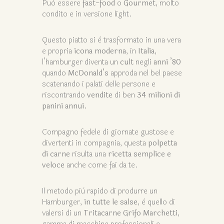
Può essere
fast-food
o
Gourmet
, molto
condito e in versione light.
Questo piatto si è trasformato in una vera
e propria
icona moderna
, in
Italia
,
l’hamburger diventa un
cult
negli
anni ’80
quando
McDonald’s
approda nel bel paese
scatenando i palati delle persone e
riscontrando
vendite
di ben
34 milioni di
panini annui.
Compagno fedele di giornate gustose e
divertenti in compagnia, questa
polpetta
di carne
risulta una
ricetta semplice e
veloce
anche come fai da te.
Il metodo più rapido di produrre un
Hamburger,
in tutte le salse
, è quello di
valersi di un
Tritacarne Grifo Marchetti
,