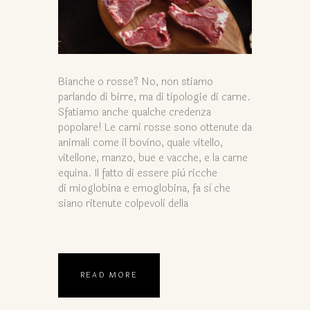
Bianche o rosse? No, non stiamo
parlando di birre, ma di tipologie di carne.
Sfatiamo anche qualche credenza
popolare! Le carni rosse sono ottenute da
animali come il bovino, quale vitello,
vitellone, manzo, bue e vacche, e la carne
equina. Il fatto di essere più ricche
di mioglobina e emoglobina, fa sì che
siano ritenute colpevoli della
READ MORE