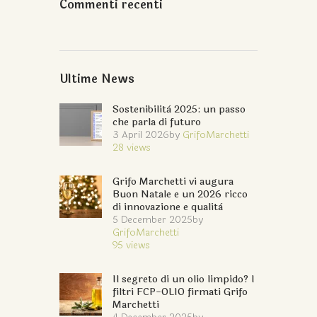
Commenti recenti
Ultime News
Sostenibilità 2025: un passo
che parla di futuro
3 April 2026
by
GrifoMarchetti
28
views
Grifo Marchetti vi augura
Buon Natale e un 2026 ricco
di innovazione e qualità
5 December 2025
by
GrifoMarchetti
95
views
Il segreto di un olio limpido? I
filtri FCP-OLIO firmati Grifo
Marchetti