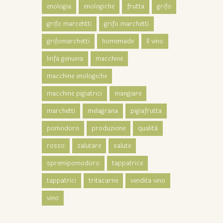
enologia
enologiche
frutta
grifo
grifo marcehtti
grifo marchetti
grifomarchetti
homemade
Il vino
linfa genuina
macchine
macchine enologiche
macchine pigiatrici
mangiare
marchetti
melagrana
pigiafrutta
pomodoro
produzione
qualità
rosso
salutare
salute
spremipomodoro
tappatrice
tappatrici
tritacarne
vendita vino
vino