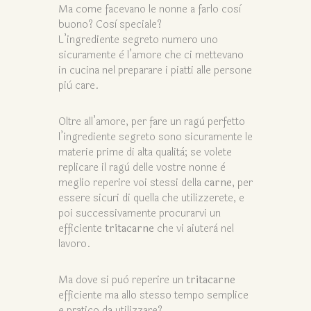
Ma come facevano le nonne a farlo così
buono? Così speciale?
L’ingrediente segreto numero uno
sicuramente è l’amore che ci mettevano
in cucina nel preparare i piatti alle persone
più care.
Oltre all’amore, per fare un ragù perfetto
l’ingrediente segreto sono sicuramente le
materie prime di alta qualità; se volete
replicare il ragù delle vostre nonne è
meglio reperire voi stessi della
carne
, per
essere sicuri di quella che utilizzerete, e
poi successivamente procurarvi un
efficiente
tritacarne
che vi aiuterà nel
lavoro.
Ma dove si può reperire un
tritacarne
efficiente ma allo stesso tempo semplice
e pratico da utilizzare?