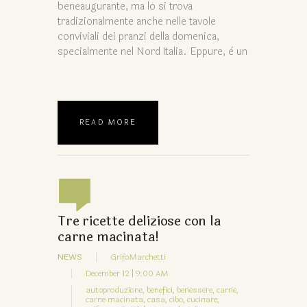
beneaugurante, ma lo si trova
tradizionalmente anche nelle tavole
conviviali dei pranzi della domenica,
specialmente nel Nord Italia. Eppure, è un
READ MORE
Tre ricette deliziose con la
carne macinata!
NEWS
GrifoMarchetti
December 12 | 9:00 AM
autoproduzione,
benefici,
benessere,
carne,
carne macinata,
casa,
cibo,
cucinare,