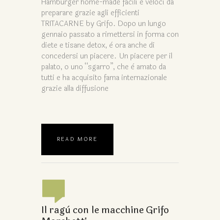
Hamburger home-made facili e veloci da
preparare grazie agli efficienti
TRITACARNE by Grifo. Dopo un lungo
gennaio passato a rimettersi in forma con
diete e tisane detox, è ora anche di
concedersi un piacere. Un piacere per il
palato, o uno “sgarro”, che è amato da
tutti e ha acquisito fama internazionale
grazie alla diffusione
READ MORE
Il ragù con le macchine Grifo