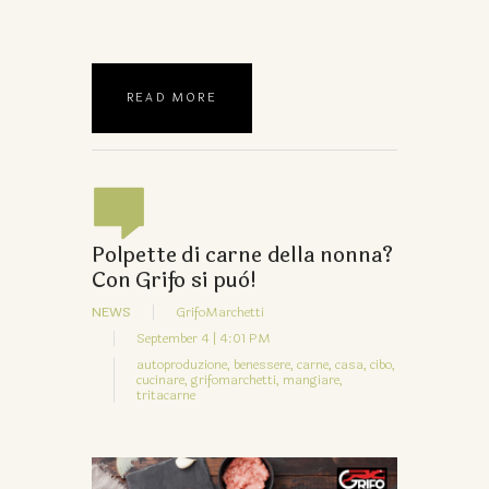
READ MORE
Polpette di carne della nonna?
Con Grifo si può!
NEWS
GrifoMarchetti
September 4 | 4:01 PM
autoproduzione,
benessere,
carne,
casa,
cibo,
cucinare,
grifomarchetti,
mangiare,
tritacarne