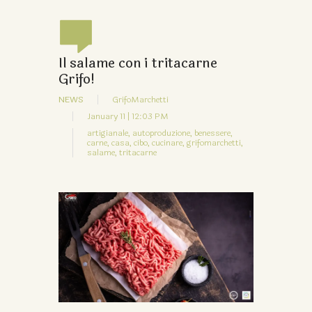
Il salame con i tritacarne
Grifo!
NEWS
GrifoMarchetti
January 11 | 12:03 PM
artigianale,
autoproduzione,
benessere,
carne,
casa,
cibo,
cucinare,
grifomarchetti,
salame,
tritacarne