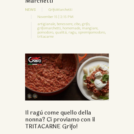
Marchetti
NEWS
GrifoMarchetti
November 15 | 2:15 PM
artigianale,
benessere,
cibo,
grifo,
grifomarchetti,
homemade,
mangiare,
pomodoro,
qualità,
ragu,
spremipomodoro,
tritacarne
Il ragù come quello della
nonna? Ci proviamo con il
TRITACARNE Grifo!