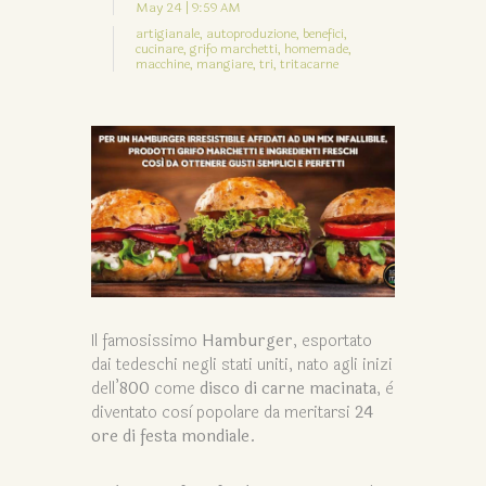
May 24 | 9:59 AM
artigianale,
autoproduzione,
benefici,
cucinare,
grifo marchetti,
homemade,
macchine,
mangiare,
tri,
tritacarne
Il famosissimo
Hamburger
, esportato
dai tedeschi negli stati uniti, nato agli inizi
dell’
800
come
disco di carne macinata
, è
diventato così popolare da meritarsi
24
ore di festa mondiale.