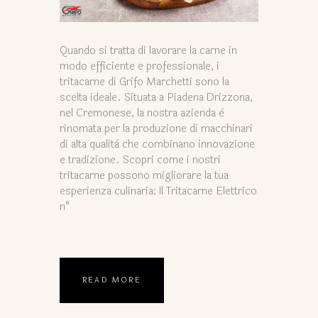
Quando si tratta di lavorare la carne in
modo efficiente e professionale, i
tritacarne di Grifo Marchetti sono la
scelta ideale. Situata a Piadena Drizzona,
nel Cremonese, la nostra azienda è
rinomata per la produzione di macchinari
di alta qualità che combinano innovazione
e tradizione. Scopri come i nostri
tritacarne possono migliorare la tua
esperienza culinaria: Il Tritacarne Elettrico
n°
READ MORE