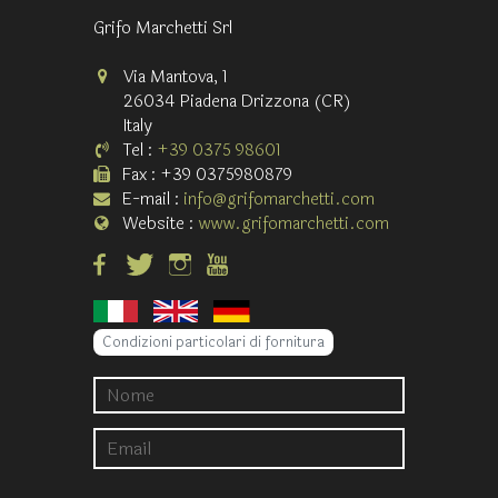
Grifo Marchetti Srl
Via Mantova, 1
26034 Piadena Drizzona (CR)
Italy
Tel :
+39 0375 98601
Fax : +39 0375980879
E-mail :
info@grifomarchetti.com
Website :
www.grifomarchetti.com
Condizioni particolari di fornitura