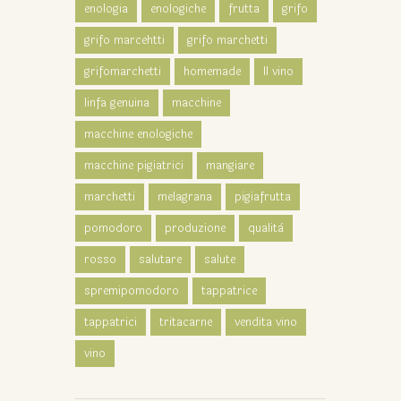
enologia
enologiche
frutta
grifo
grifo marcehtti
grifo marchetti
grifomarchetti
homemade
Il vino
linfa genuina
macchine
macchine enologiche
macchine pigiatrici
mangiare
marchetti
melagrana
pigiafrutta
pomodoro
produzione
qualità
rosso
salutare
salute
spremipomodoro
tappatrice
tappatrici
tritacarne
vendita vino
vino