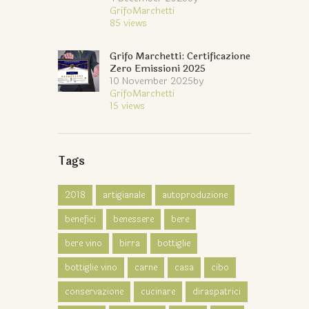
GrifoMarchetti
85
views
Grifo Marchetti: Certificazione
Zero Emissioni 2025
10 November 2025
by
GrifoMarchetti
15
views
Tags
2018
artigianale
autoproduzione
benefici
benessere
bere
bere vino
birra
bottiglie
bottiglie vino
carne
casa
cibo
conservazione
cucinare
diraspatrici