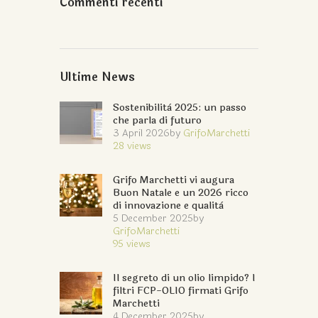
Commenti recenti
Ultime News
Sostenibilità 2025: un passo
che parla di futuro
3 April 2026
by
GrifoMarchetti
28
views
Grifo Marchetti vi augura
Buon Natale e un 2026 ricco
di innovazione e qualità
5 December 2025
by
GrifoMarchetti
95
views
Il segreto di un olio limpido? I
filtri FCP-OLIO firmati Grifo
Marchetti
4 December 2025
by