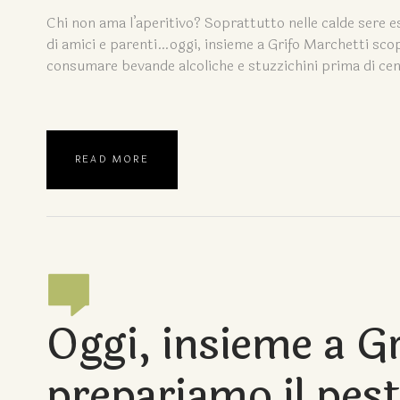
Chi non ama l’aperitivo? Soprattutto nelle calde sere es
di amici e parenti…oggi, insieme a Grifo Marchetti scopr
consumare bevande alcoliche e stuzzichini prima di cen
READ MORE
Oggi, insieme a Gr
prepariamo il pes