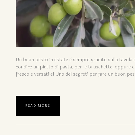
Un buon pesto in estate è sempre gradito sulla tavola di 
condire un piatto di pasta, per le bruschette, oppure co
fresco e versatile! Uno dei segreti per fare un buon pes
READ MORE