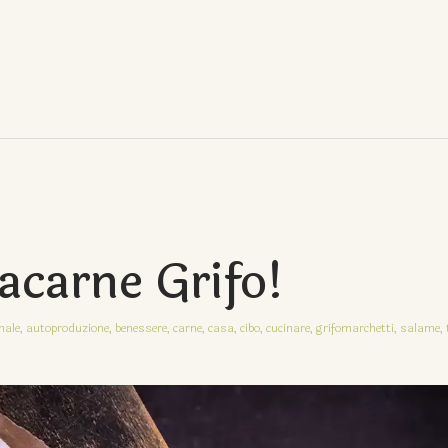
tacarne Grifo!
nale,
autoproduzione,
benessere,
carne,
casa,
cibo,
cucinare,
grifomarchetti,
salame,