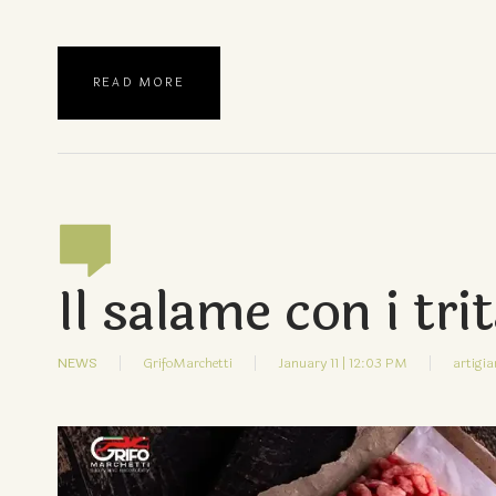
READ MORE
Il salame con i tri
NEWS
GrifoMarchetti
January 11 | 12:03 PM
artigia