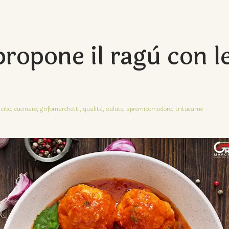
ropone il ragù con l
cibo,
cucinare,
grifomarchetti,
qualità,
salute,
spremipomodoro,
tritacarne