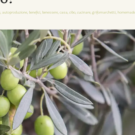
,
autoproduzione,
benefici,
benessere,
casa,
cibo,
cucinare,
grifomarchetti,
homemad