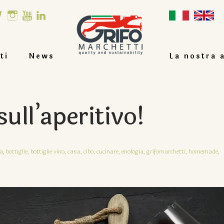
ti
News
La nostra 
sull’aperitivo!
a,
bottiglie,
bottiglie vino,
casa,
cibo,
cucinare,
enologia,
grifomarchetti,
homemade,