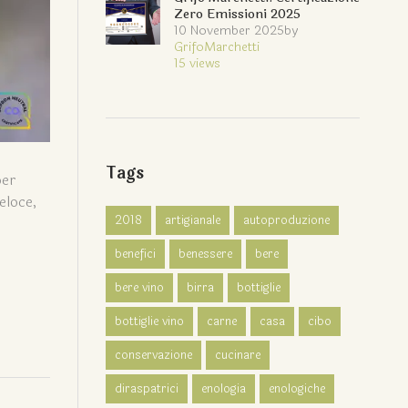
Zero Emissioni 2025
10 November 2025
by
GrifoMarchetti
15
views
Tags
per
eloce,
2018
artigianale
autoproduzione
benefici
benessere
bere
bere vino
birra
bottiglie
bottiglie vino
carne
casa
cibo
conservazione
cucinare
diraspatrici
enologia
enologiche