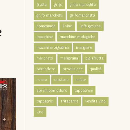
frutta
grifo
grifo marcehtti
grifo marchetti
grifomarchetti
e
homemade
Il vino
linfa genuina
macchine
macchine enologiche
macchine pigiatrici
mangiare
marchetti
melagrana
pigiafrutta
pomodoro
produzione
qualità
rosso
salutare
salute
spremipomodoro
tappatrice
tappatrici
tritacarne
vendita vino
vino