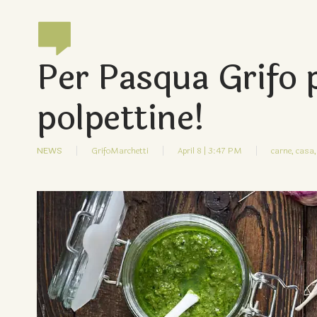
Per Pasqua Grifo p
polpettine!
NEWS
GrifoMarchetti
April 8 | 3:47 PM
carne,
casa,