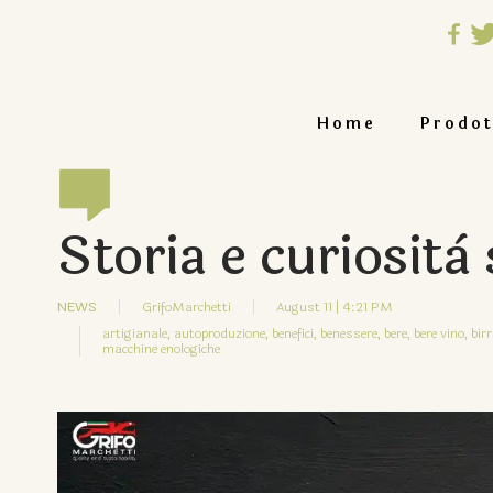
Home
Prodot
Storia e curiosità 
NEWS
GrifoMarchetti
August 11 | 4:21 PM
artigianale,
autoproduzione,
benefici,
benessere,
bere,
bere vino,
birr
macchine enologiche