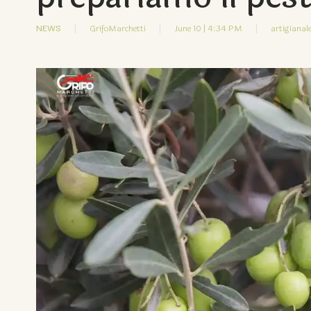
NEWS
GrifoMarchetti
June 10 | 4:34 PM
artigianale