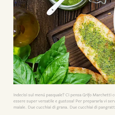
Indecisi sul menù pasquale? Ci pensa Grifo Marchetti con
essere super versatile e gustosa! Per prepararla vi se
maiale. Due cucchiai di grana. Due cucchiai di pangrat