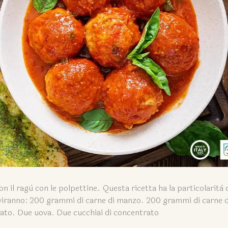
 il ragù con le polpettine. Questa ricetta ha la particolarità 
rviranno: 200 grammi di carne di manzo. 200 grammi di carne d
tato. Due uova. Due cucchiai di concentrato