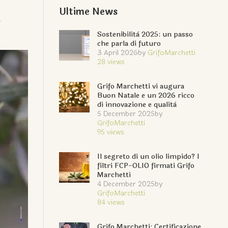
Ultime News
e
Sostenibilità 2025: un passo
che parla di futuro
3 April 2026
by
GrifoMarchetti
28
views
Grifo Marchetti vi augura
Buon Natale e un 2026 ricco
di innovazione e qualità
5 December 2025
by
GrifoMarchetti
95
views
Il segreto di un olio limpido? I
filtri FCP-OLIO firmati Grifo
Marchetti
4 December 2025
by
GrifoMarchetti
84
views
Grifo Marchetti: Certificazione