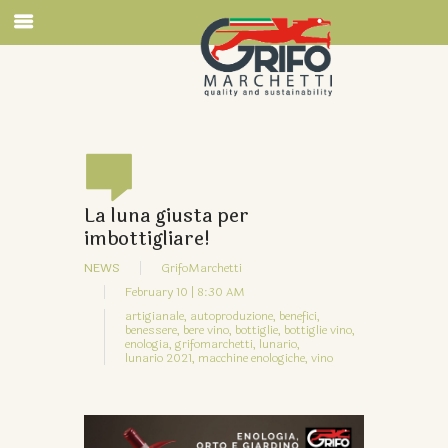
La luna giusta per
imbottigliare!
NEWS
GrifoMarchetti
February 10 | 8:30 AM
artigianale,
autoproduzione,
benefici,
benessere,
bere vino,
bottiglie,
bottiglie vino,
enologia,
grifomarchetti,
lunario,
lunario 2021,
macchine enologiche,
vino