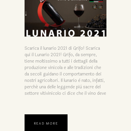
Scarica il lunario 2021 di Grifo! Scarica
qui il Lunario 2021! Grifo, da sempre,
tiene moltissimo a tutti i dettagli della
produzione vinicola e alle tradizioni che
da secoli guidano il comportamento dei
nostri agricoltori. Il lunario è nato, infatti,
perché una delle leggende più sacre del
settore vitivinicolo ci dice che il vino deve
READ MORE