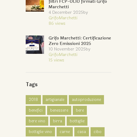
filtri FCP-OLIO firmati Grifo
Marchetti
4 December 2025
by
GrifoMarchetti
86
views
Grifo Marchetti: Certificazione
Zero Emissioni 2025
10 November 2025
by
GrifoMarchetti
15
views
Tags
2018
artigianale
autoproduzione
benefici
benessere
bere
bere vino
birra
bottiglie
bottiglie vino
carne
casa
cibo