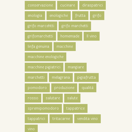
conservazione
cucinare
diraspatrici
enologia
enologiche
frutta
grifo
grifo marcehtti
grifo marchetti
grifomarchetti
homemade
Il vino
linfa genuina
macchine
macchine enologiche
macchine pigiatrici
mangiare
marchetti
melagrana
pigiafrutta
pomodoro
produzione
qualità
rosso
salutare
salute
spremipomodoro
tappatrice
tappatrici
tritacarne
vendita vino
vino