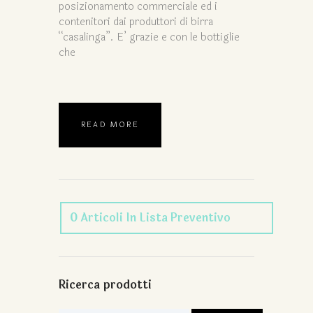
posizionamento commerciale ed i
contenitori dai produttori di birra
“casalinga”. E’ grazie e con le bottiglie
che
READ MORE
0
Articoli
In Lista Preventivo
Ricerca prodotti