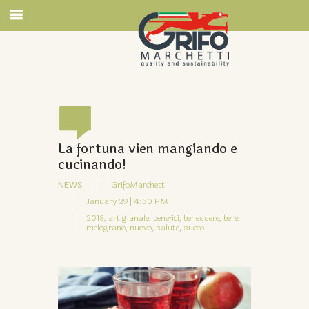
La fortuna vien mangiando e
cucinando!
NEWS
GrifoMarchetti
January 29 | 4:30 PM
2018,
artigianale,
benefici,
benessere,
bere,
melograno,
nuovo,
salute,
succo