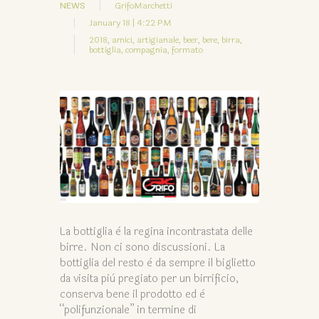
NEWS
GrifoMarchetti
January 18 | 4:22 PM
2018,
amici,
artigianale,
beer,
bere,
birra,
bottiglia,
compagnia,
formato
La bottiglia è la regina incontrastata delle
birre. Non ci sono discussioni. La
bottiglia del resto è da sempre il biglietto
da visita più pregiato per un birrificio,
conserva bene il prodotto ed è
“polifunzionale” in termine di