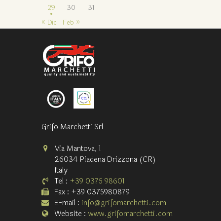
29
30
31
« Dic
Feb »
Grifo Marchetti Srl
Via Mantova, 1
26034 Piadena Drizzona (CR)
Italy
Tel :
+39 0375 98601
Fax : +39 0375980879
E-mail :
info@grifomarchetti.com
Website :
www.grifomarchetti.com