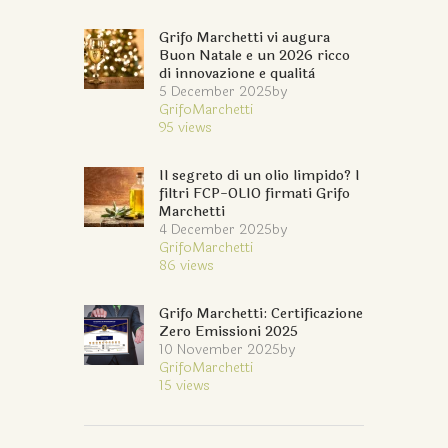
Grifo Marchetti vi augura
Buon Natale e un 2026 ricco
di innovazione e qualità
5 December 2025
by
GrifoMarchetti
95
views
Il segreto di un olio limpido? I
filtri FCP-OLIO firmati Grifo
Marchetti
4 December 2025
by
GrifoMarchetti
86
views
Grifo Marchetti: Certificazione
Zero Emissioni 2025
10 November 2025
by
GrifoMarchetti
15
views