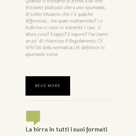
Quando ci troviamo di fronte a un vino
frizzante piuttosto che a uno spumante,
di solito intuiamo che c’è qualche
differenza… ma quale esattamente? Le
bollicine ci sono in entrambi i casi. E
allora cosa? Il tappo? Il sapore? Facciamo
un po’ di chiarezza: Il Regolamento CE
479/08 della normativa UE definisce lo
spumante come
READ MORE
La birra in tutti i suoi formati