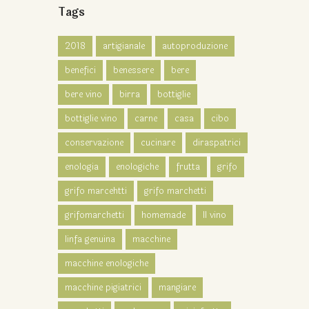
Tags
2018
artigianale
autoproduzione
benefici
benessere
bere
bere vino
birra
bottiglie
bottiglie vino
carne
casa
cibo
conservazione
cucinare
diraspatrici
enologia
enologiche
frutta
grifo
grifo marcehtti
grifo marchetti
grifomarchetti
homemade
Il vino
linfa genuina
macchine
macchine enologiche
macchine pigiatrici
mangiare