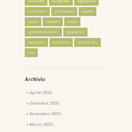
marchetti
melagrana
pigiafrutta
pomodoro
produzione
qualità
rosso
salutare
salute
spremipomodoro
tappatrice
tappatrici
tritacarne
vendita vino
vino
Archivio
Aprile 2026
Dicembre 2025
Novembre 2025
Marzo 2025