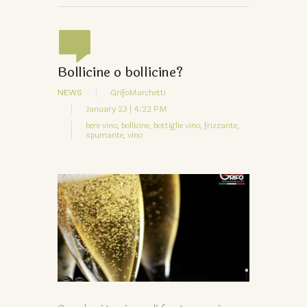
Bollicine o bollicine?
NEWS
GrifoMarchetti
January 23 | 4:22 PM
bere vino,
bollicine,
bottiglie vino,
frizzante,
spumante,
vino