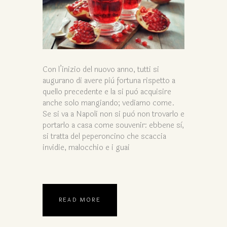
Con l’inizio del nuovo anno, tutti si
augurano di avere più fortuna rispetto a
quello precedente e la si può acquisire
anche solo mangiando; vediamo come.
Se si va a Napoli non si può non trovarlo e
portarlo a casa come souvenir: ebbene sì,
si tratta del peperoncino che scaccia
invidie, malocchio e i guai
READ MORE