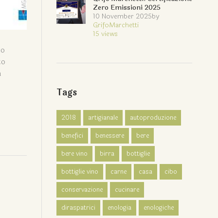
Zero Emissioni 2025
10 November 2025
by
GrifoMarchetti
15
views
to
to
a
Tags
2018
artigianale
autoproduzione
benefici
benessere
bere
bere vino
birra
bottiglie
bottiglie vino
carne
casa
cibo
conservazione
cucinare
diraspatrici
enologia
enologiche