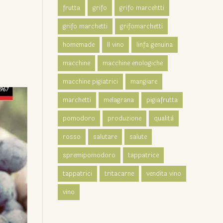
frutta
grifo
grifo marcehtti
grifo marchetti
grifomarchetti
homemade
Il vino
linfa genuina
macchine
macchine enologiche
macchine pigiatrici
mangiare
marchetti
melagrana
pigiafrutta
pomodoro
produzione
qualità
rosso
salutare
salute
spremipomodoro
tappatrice
tappatrici
tritacarne
vendita vino
vino