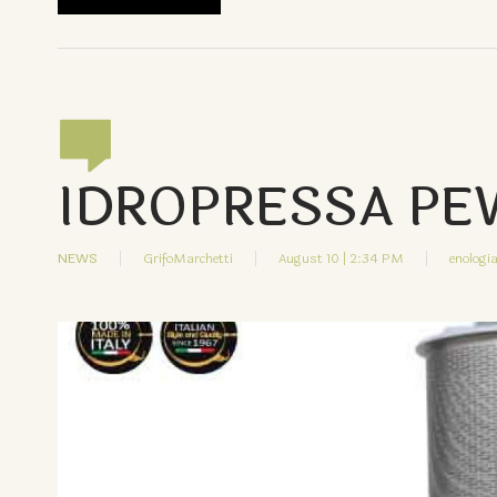
IDROPRESSA PE
NEWS
GrifoMarchetti
August 10 | 2:34 PM
enologia