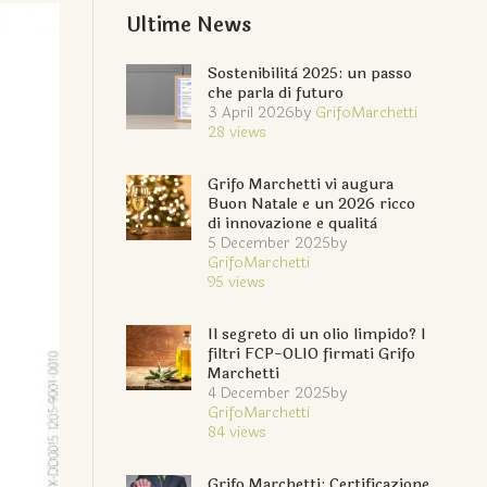
Ultime News
Sostenibilità 2025: un passo
che parla di futuro
3 April 2026
by
GrifoMarchetti
28
views
Grifo Marchetti vi augura
Buon Natale e un 2026 ricco
di innovazione e qualità
5 December 2025
by
GrifoMarchetti
95
views
Il segreto di un olio limpido? I
filtri FCP-OLIO firmati Grifo
Marchetti
4 December 2025
by
GrifoMarchetti
84
views
Grifo Marchetti: Certificazione