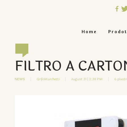
Home
Prodot
FILTRO A CARTO
NEWS
GrifoMarchetti
August 31 | 2:38 PM
6 piastr