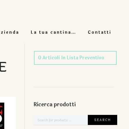
azienda
La tua cantina…
Contatti
0
Articoli
In Lista Preventivo
E
Ricerca prodotti