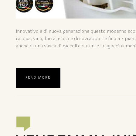
Innovativo e di nuova generazione questo moderno scola
(acqua, vino, birra, ecc.) e di sovrapporre fino a 7 pia
anche di una vasca di raccolta durante lo sgocciolamento
READ MORE