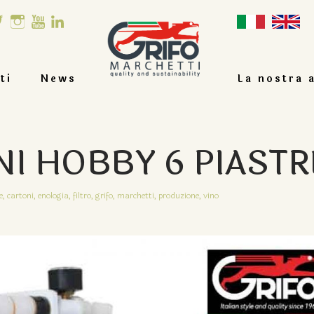
ti
News
La nostra 
NI HOBBY 6 PIASTR
e,
cartoni,
enologia,
filtro,
grifo,
marchetti,
produzione,
vino