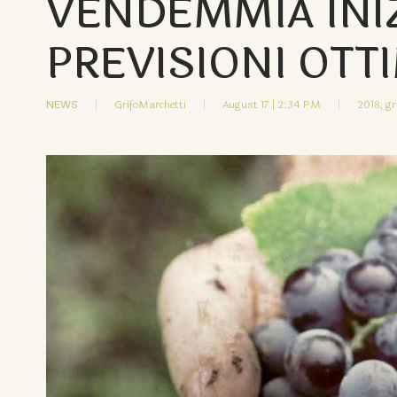
VENDEMMIA INI
PREVISIONI OTT
NEWS
GrifoMarchetti
August 17 | 2:34 PM
2018,
gr