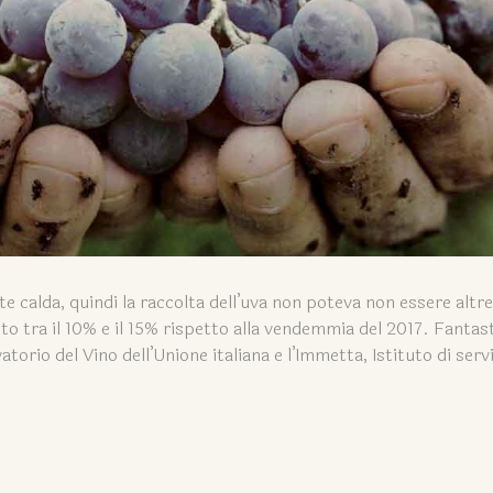
 calda, quindi la raccolta dell’uva non poteva non essere altr
to tra il 10% e il 15% rispetto alla vendemmia del 2017. Fantas
atorio del Vino dell’Unione italiana e l’Immetta, Istituto di servi