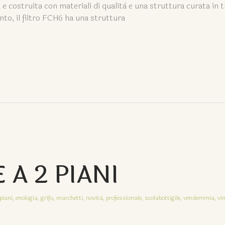
 e costruita con materiali di qualità e una struttura curata in tu
nto, il filtro FCH6 ha una struttura
A 2 PIANI
piani,
enologia,
grifo,
marchetti,
novità,
professionale,
scolabottigile,
vendemmia,
vi