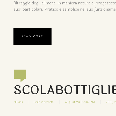
filtraggio degli alimenti in maniera naturale, progettata
suoi particolari. Pratico e semplice nel suo funzioname
READ MORE
SCOLABOTTIGLIE 
NEWS
GrifoMarchetti
August 24 | 2:36 PM
2018,
2