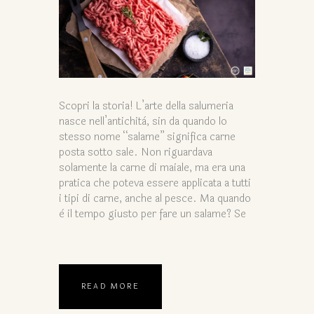
Scopri la storia! L’arte della salumeria
nasce nell’antichità, sin da quando lo
stesso nome “salame” significa carne
posta sotto sale. Non riguardava
solamente la carne di maiale, ma era una
pratica che poteva essere applicata a tutti
i tipi di carne, anche al pesce. Ma quando
è il tempo giusto per fare un salame? Se
READ MORE