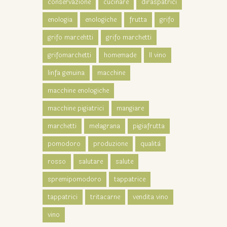
conservazione
cucinare
diraspatrici
enologia
enologiche
frutta
grifo
grifo marcehtti
grifo marchetti
grifomarchetti
homemade
Il vino
linfa genuina
macchine
macchine enologiche
macchine pigiatrici
mangiare
marchetti
melagrana
pigiafrutta
pomodoro
produzione
qualità
rosso
salutare
salute
spremipomodoro
tappatrice
tappatrici
tritacarne
vendita vino
vino