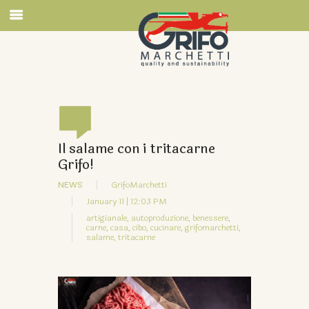
Il salame con i tritacarne
Grifo!
NEWS
GrifoMarchetti
January 11 | 12:03 PM
artigianale,
autoproduzione,
benessere,
carne,
casa,
cibo,
cucinare,
grifomarchetti,
salame,
tritacarne