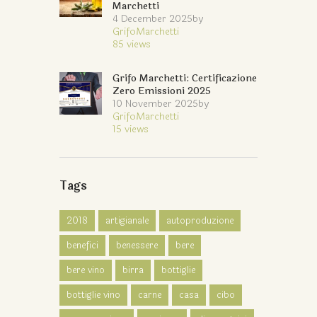
Marchetti
4 December 2025
by
GrifoMarchetti
85
views
Grifo Marchetti: Certificazione
Zero Emissioni 2025
10 November 2025
by
GrifoMarchetti
15
views
Tags
2018
artigianale
autoproduzione
benefici
benessere
bere
bere vino
birra
bottiglie
bottiglie vino
carne
casa
cibo