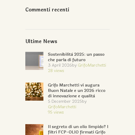
Commenti recenti
Ultime News
Sostenibilità 2025: un passo
che parla di futuro
3 April 2026
by
GrifoMarchetti
28
views
Grifo Marchetti vi augura
Buon Natale e un 2026 ricco
di innovazione e qualità
5 December 2025
by
GrifoMarchetti
95
views
Il segreto di un olio limpido? I
filtri FCP-OLIO firmati Grifo