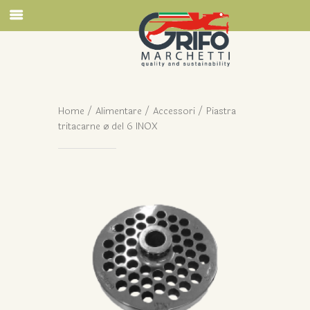
Home
/
Alimentare
/
Accessori
/ Piastra
tritacarne ø del 6 INOX