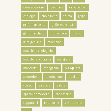
conservazione
cucinare
diraspatrici
enologia
enologiche
frutta
grifo
grifo marcehtti
grifo marchetti
grifomarchetti
homemade
Il vino
linfa genuina
macchine
macchine enologiche
macchine pigiatrici
mangiare
marchetti
melagrana
pigiafrutta
pomodoro
produzione
qualità
rosso
salutare
salute
spremipomodoro
tappatrice
tappatrici
tritacarne
vendita vino