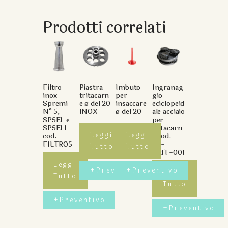
Prodotti correlati
Filtro
Piastra
Imbuto
Ingranag
inox
tritacarn
per
gio
Spremi
e ø del 20
insaccare
eciclopeid
N°5,
INOX
ø del 20
ale acciaio
SP5EL e
per
SP5ELI
tritacarn
Leggi
Leggi
cod.
e cod.
FILTRO5
SP-
Tutto
Tutto
TRIT-001
Leggi
+preventivo
+preventivo
Leggi
Tutto
Tutto
+preventivo
+preventivo