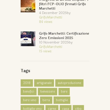
filtri FCP-OLIO firmati Grifo
Marchetti
4 December 2025
by
GrifoMarchetti
84
views
Grifo Marchetti: Certificazione
Zero Emissioni 2025
10 November 2025
by
GrifoMarchetti
15
views
Tags
2018
artigianale
autoproduzione
benefici
benessere
bere
bere vino
birra
bottiglie
bottiglie vino
carne
casa
cibo