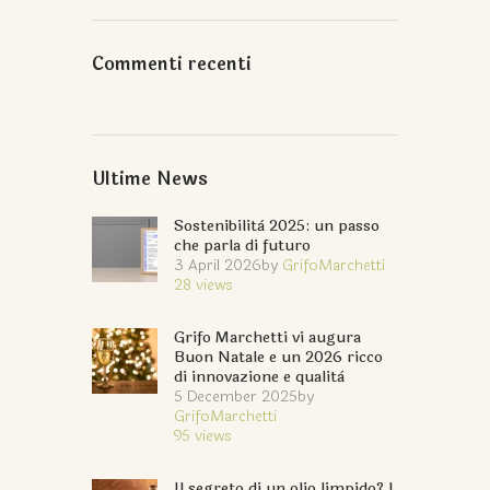
Commenti recenti
Ultime News
Sostenibilità 2025: un passo
che parla di futuro
3 April 2026
by
GrifoMarchetti
28
views
Grifo Marchetti vi augura
Buon Natale e un 2026 ricco
di innovazione e qualità
5 December 2025
by
GrifoMarchetti
95
views
Il segreto di un olio limpido? I