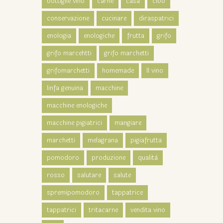
bottiglie vino
carne
casa
cibo
conservazione
cucinare
diraspatrici
enologia
enologiche
frutta
grifo
grifo marcehtti
grifo marchetti
grifomarchetti
homemade
Il vino
linfa genuina
macchine
macchine enologiche
macchine pigiatrici
mangiare
marchetti
melagrana
pigiafrutta
pomodoro
produzione
qualità
rosso
salutare
salute
spremipomodoro
tappatrice
tappatrici
tritacarne
vendita vino