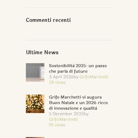
Commenti recenti
Ultime News
Sostenibilità 2025: un passo
che parla di futuro
3 April 2026
by
GrifoMarchetti
28
views
Grifo Marchetti vi augura
Buon Natale e un 2026 ricco
di innovazione e qualità
5 December 2025
by
GrifoMarchetti
95
views