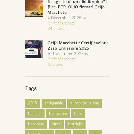
Il segreto di un olio limpido? I
filtri FCP-OLIO firmati Grifo
Marchetti
4 December 2025
by
GrifoMarchetti
84
views
Grifo Marchetti: Certificazione
Zero Emissioni 2025
10 November 2025
by
GrifoMarchetti
15
views
Tags
2018
artigianale
autoproduzione
benefici
benessere
bere
bere vino
birra
bottiglie