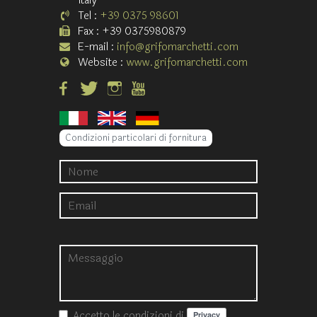
Italy
Tel :
+39 0375 98601
Fax : +39 0375980879
E-mail :
info@grifomarchetti.com
Website :
www.grifomarchetti.com
Condizioni particolari di fornitura
Accetto le condizioni
di