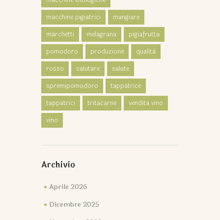
macchine pigiatrici
mangiare
marchetti
melagrana
pigiafrutta
pomodoro
produzione
qualità
rosso
salutare
salute
spremipomodoro
tappatrice
tappatrici
tritacarne
vendita vino
vino
Archivio
Aprile 2026
Dicembre 2025