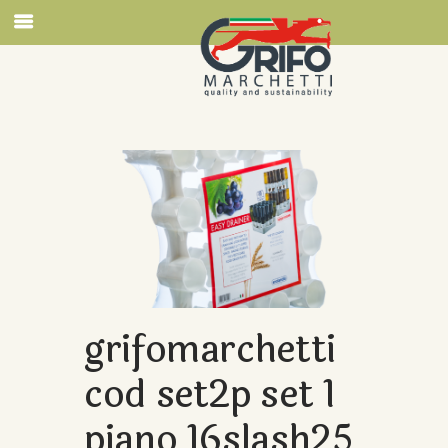
grifomarchetti
cod set2p set 1
piano 16slash25