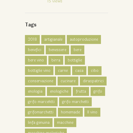
15
views
Tags
2018
artigianale
autoproduzione
benefici
benessere
bere
bere vino
birra
bottiglie
bottiglie vino
carne
casa
cibo
conservazione
cucinare
diraspatrici
enologia
enologiche
frutta
grifo
grifo marcehtti
grifo marchetti
grifomarchetti
homemade
Il vino
linfa genuina
macchine
macchine enologiche