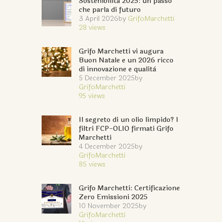
Sostenibilità 2025: un passo
che parla di futuro
3 April 2026
by
GrifoMarchetti
28
views
Grifo Marchetti vi augura
Buon Natale e un 2026 ricco
di innovazione e qualità
5 December 2025
by
GrifoMarchetti
95
views
Il segreto di un olio limpido? I
filtri FCP-OLIO firmati Grifo
Marchetti
4 December 2025
by
GrifoMarchetti
85
views
Grifo Marchetti: Certificazione
Zero Emissioni 2025
10 November 2025
by
GrifoMarchetti