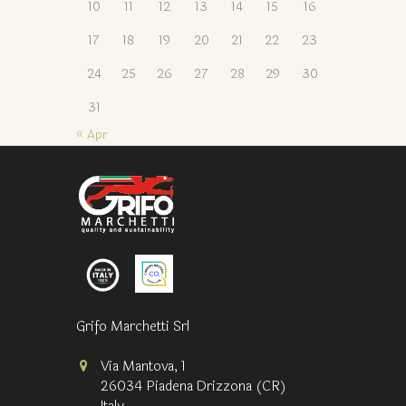
10
11
12
13
14
15
16
17
18
19
20
21
22
23
24
25
26
27
28
29
30
31
« Apr
Grifo Marchetti Srl
Via Mantova, 1
26034 Piadena Drizzona (CR)