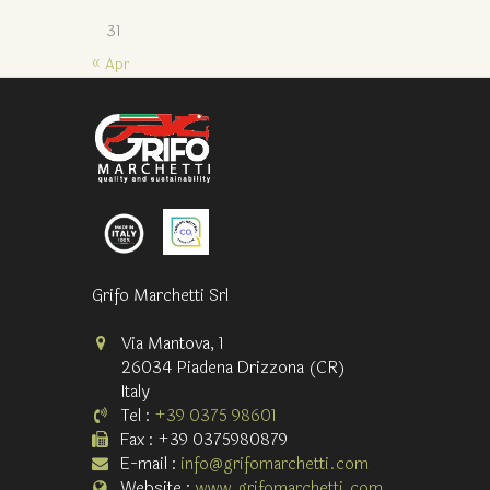
31
« Apr
Grifo Marchetti Srl
Via Mantova, 1
26034 Piadena Drizzona (CR)
Italy
Tel :
+39 0375 98601
Fax : +39 0375980879
E-mail :
info@grifomarchetti.com
Website :
www.grifomarchetti.com