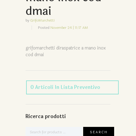
dmai
by
GrifoMarchetti
Posted
November 24 | 11:17 AM
grifomarchetti diraspatrice a mano inox
cod dmai
0
Articoli
In Lista Preventivo
Ricerca prodotti