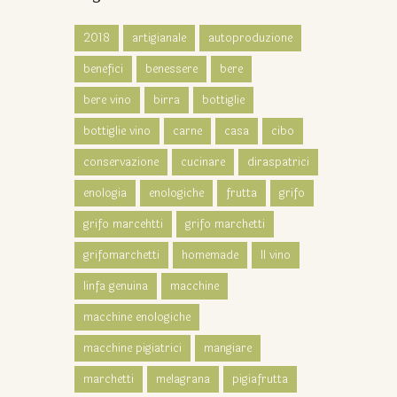
2018
artigianale
autoproduzione
benefici
benessere
bere
bere vino
birra
bottiglie
bottiglie vino
carne
casa
cibo
conservazione
cucinare
diraspatrici
enologia
enologiche
frutta
grifo
grifo marcehtti
grifo marchetti
grifomarchetti
homemade
Il vino
linfa genuina
macchine
macchine enologiche
macchine pigiatrici
mangiare
marchetti
melagrana
pigiafrutta