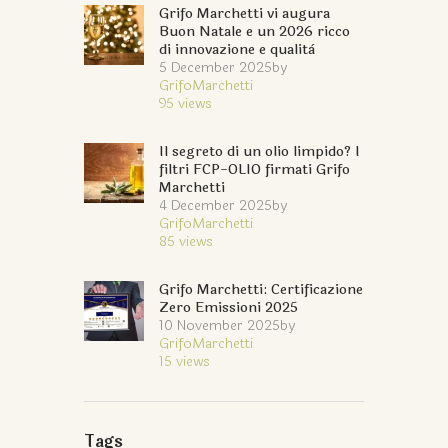
Grifo Marchetti vi augura
Buon Natale e un 2026 ricco
di innovazione e qualità
5 December 2025
by
GrifoMarchetti
95
views
Il segreto di un olio limpido? I
filtri FCP-OLIO firmati Grifo
Marchetti
4 December 2025
by
GrifoMarchetti
85
views
Grifo Marchetti: Certificazione
Zero Emissioni 2025
10 November 2025
by
GrifoMarchetti
15
views
Tags