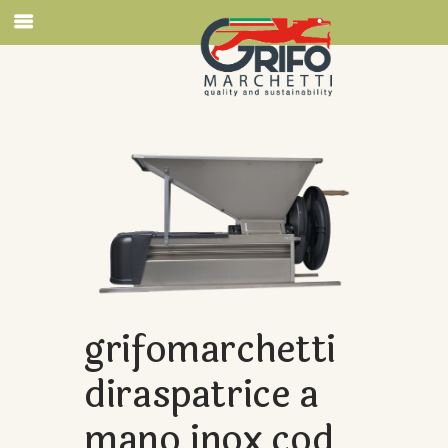
grifomarchetti
diraspatrice a
mano inox cod