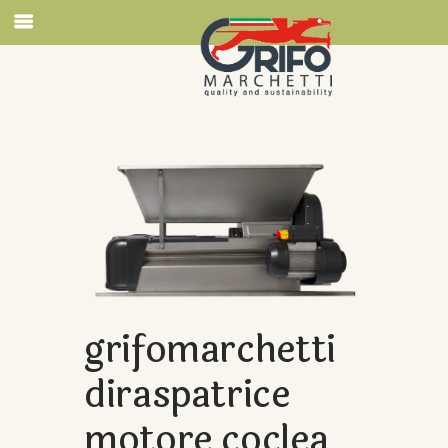
grifomarchetti
diraspatrice
motore coclea