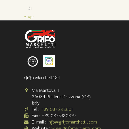
31
« Apr
Grifo Marchetti Srl
Via Mantova, 1
26034 Piadena Drizzona (CR)
Italy
Tel :
+39 0375 98601
Fax : +39 0375980879
E-mail :
info@grifomarchetti.com
Website :
www.grifomarchetti.com