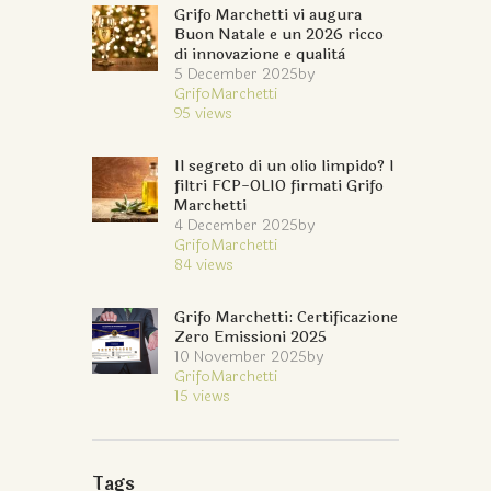
Grifo Marchetti vi augura
Buon Natale e un 2026 ricco
di innovazione e qualità
5 December 2025
by
GrifoMarchetti
95
views
Il segreto di un olio limpido? I
filtri FCP-OLIO firmati Grifo
Marchetti
4 December 2025
by
GrifoMarchetti
84
views
Grifo Marchetti: Certificazione
Zero Emissioni 2025
10 November 2025
by
GrifoMarchetti
15
views
Tags