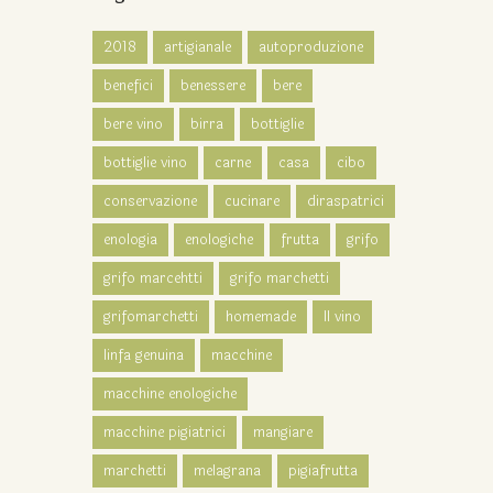
2018
artigianale
autoproduzione
benefici
benessere
bere
bere vino
birra
bottiglie
bottiglie vino
carne
casa
cibo
conservazione
cucinare
diraspatrici
enologia
enologiche
frutta
grifo
grifo marcehtti
grifo marchetti
grifomarchetti
homemade
Il vino
linfa genuina
macchine
macchine enologiche
macchine pigiatrici
mangiare
marchetti
melagrana
pigiafrutta