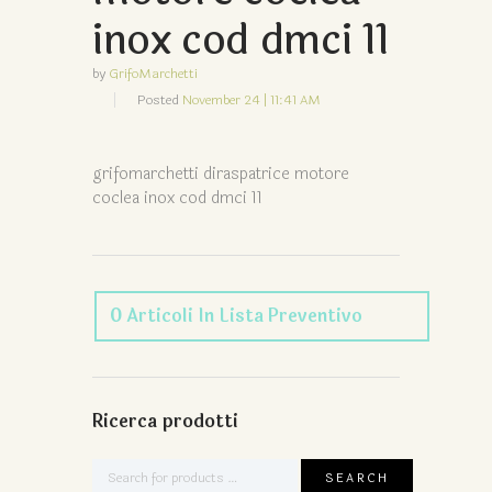
inox cod dmci 11
by
GrifoMarchetti
Posted
November 24 | 11:41 AM
grifomarchetti diraspatrice motore
coclea inox cod dmci 11
0
Articoli
In Lista Preventivo
Ricerca prodotti