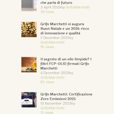
che parla di futuro
3 April 2026
by
GrifoMarchetti
28
views
Grifo Marchetti vi augura
Buon Natale e un 2026 ricco
di innovazione e qualità
5 December 2025
by
GrifoMarchetti
95
views
Il segreto di un olio limpido? I
filtri FCP-OLIO firmati Grifo
Marchetti
4 December 2025
by
GrifoMarchetti
85
views
Grifo Marchetti: Certificazione
Zero Emissioni 2025
10 November 2025
by
GrifoMarchetti
15
views