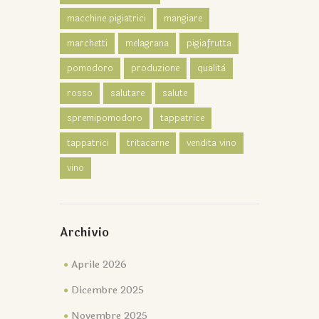
macchine pigiatrici
mangiare
marchetti
melagrana
pigiafrutta
pomodoro
produzione
qualità
rosso
salutare
salute
spremipomodoro
tappatrice
tappatrici
tritacarne
vendita vino
vino
Archivio
Aprile 2026
Dicembre 2025
Novembre 2025