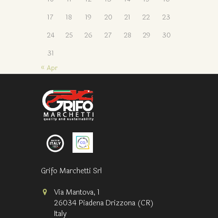
17
18
19
20
21
22
23
24
25
26
27
28
29
30
31
« Apr
Grifo Marchetti Srl
Via Mantova, 1
26034 Piadena Drizzona (CR)
Italy