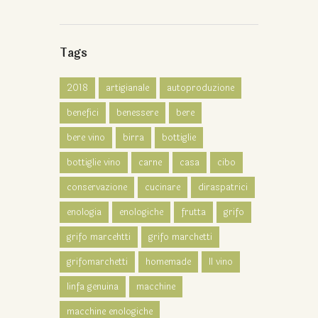
Tags
2018
artigianale
autoproduzione
benefici
benessere
bere
bere vino
birra
bottiglie
bottiglie vino
carne
casa
cibo
conservazione
cucinare
diraspatrici
enologia
enologiche
frutta
grifo
grifo marcehtti
grifo marchetti
grifomarchetti
homemade
Il vino
linfa genuina
macchine
macchine enologiche