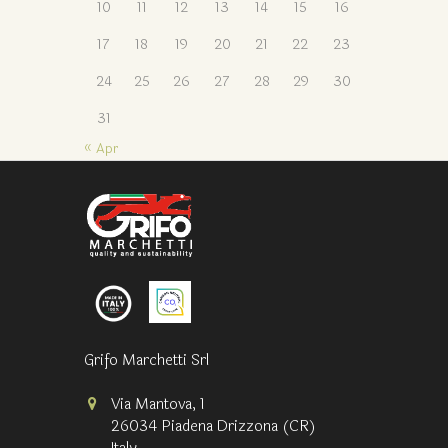
10
11
12
13
14
15
16
17
18
19
20
21
22
23
24
25
26
27
28
29
30
31
« Apr
Grifo Marchetti Srl
Via Mantova, 1
26034 Piadena Drizzona (CR)