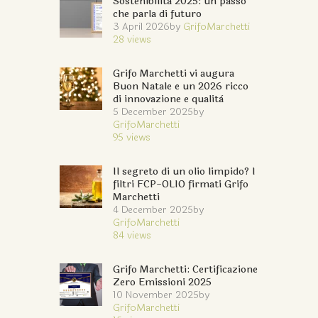
Sostenibilità 2025: un passo
che parla di futuro
3 April 2026
by
GrifoMarchetti
28
views
Grifo Marchetti vi augura
Buon Natale e un 2026 ricco
di innovazione e qualità
5 December 2025
by
GrifoMarchetti
95
views
Il segreto di un olio limpido? I
filtri FCP-OLIO firmati Grifo
Marchetti
4 December 2025
by
GrifoMarchetti
84
views
Grifo Marchetti: Certificazione
Zero Emissioni 2025
10 November 2025
by
GrifoMarchetti