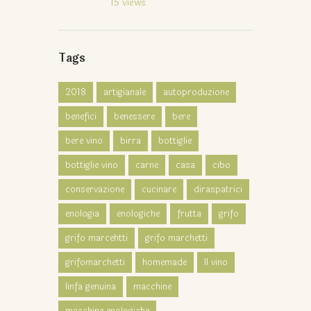
15
views
Tags
2018
artigianale
autoproduzione
benefici
benessere
bere
bere vino
birra
bottiglie
bottiglie vino
carne
casa
cibo
conservazione
cucinare
diraspatrici
enologia
enologiche
frutta
grifo
grifo marcehtti
grifo marchetti
grifomarchetti
homemade
Il vino
linfa genuina
macchine
macchine enologiche