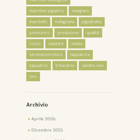
macchine pigiatrici
mangiare
marchetti
melagrana
pigiafrutta
pomodoro
produzione
qualità
rosso
salutare
salute
spremipomodoro
tappatrice
tappatrici
tritacarne
vendita vino
vino
Archivio
Aprile 2026
Dicembre 2025