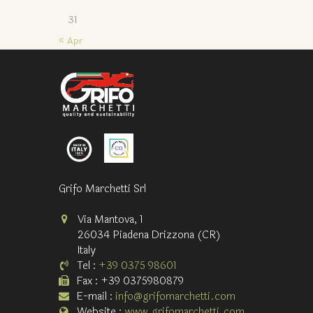
31
« Apr
Grifo Marchetti Srl
Via Mantova, 1
26034 Piadena Drizzona (CR)
Italy
Tel :
+39 0375 98601
Fax : +39 0375980879
E-mail :
info@grifomarchetti.com
Website :
www.grifomarchetti.com