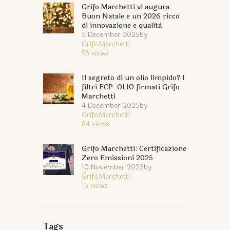
Grifo Marchetti vi augura
Buon Natale e un 2026 ricco
di innovazione e qualità
5 December 2025
by
GrifoMarchetti
95
views
Il segreto di un olio limpido? I
filtri FCP-OLIO firmati Grifo
Marchetti
4 December 2025
by
GrifoMarchetti
84
views
Grifo Marchetti: Certificazione
Zero Emissioni 2025
10 November 2025
by
GrifoMarchetti
15
views
Tags