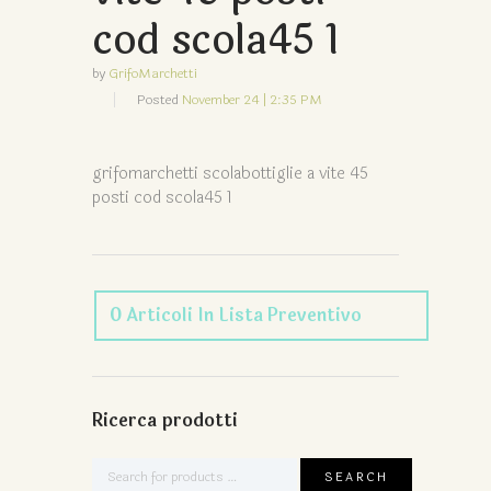
cod scola45 1
by
GrifoMarchetti
Posted
November 24 | 2:35 PM
grifomarchetti scolabottiglie a vite 45
posti cod scola45 1
0
Articoli
In Lista Preventivo
Ricerca prodotti