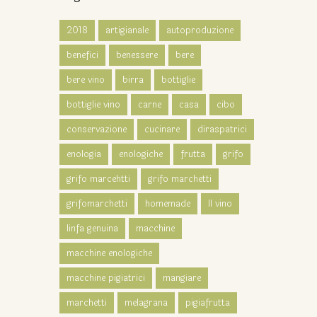
2018
artigianale
autoproduzione
benefici
benessere
bere
bere vino
birra
bottiglie
bottiglie vino
carne
casa
cibo
conservazione
cucinare
diraspatrici
enologia
enologiche
frutta
grifo
grifo marcehtti
grifo marchetti
grifomarchetti
homemade
Il vino
linfa genuina
macchine
macchine enologiche
macchine pigiatrici
mangiare
marchetti
melagrana
pigiafrutta