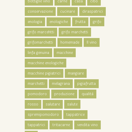
bottiglie vino
carne
casa
cibo
conservazione
cucinare
diraspatrici
enologia
enologiche
frutta
grifo
grifo marcehtti
grifo marchetti
grifomarchetti
homemade
Il vino
linfa genuina
macchine
macchine enologiche
macchine pigiatrici
mangiare
marchetti
melagrana
pigiafrutta
pomodoro
produzione
qualità
rosso
salutare
salute
spremipomodoro
tappatrice
tappatrici
tritacarne
vendita vino