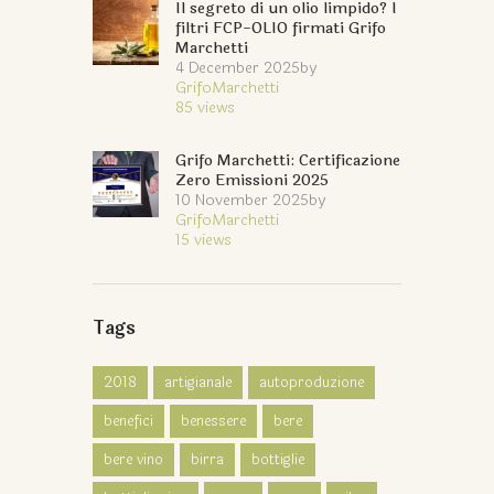
Il segreto di un olio limpido? I
filtri FCP-OLIO firmati Grifo
Marchetti
4 December 2025
by
GrifoMarchetti
85
views
Grifo Marchetti: Certificazione
Zero Emissioni 2025
10 November 2025
by
GrifoMarchetti
15
views
Tags
2018
artigianale
autoproduzione
benefici
benessere
bere
bere vino
birra
bottiglie