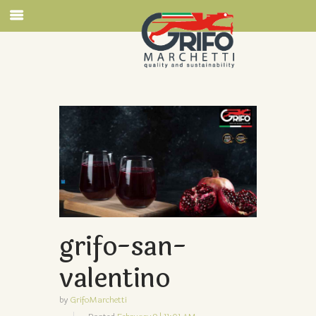
grifo-san-
valentino
by
GrifoMarchetti