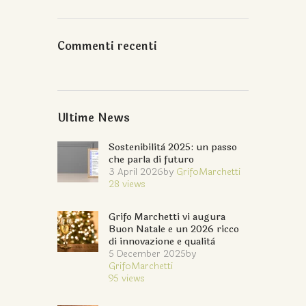
Commenti recenti
Ultime News
Sostenibilità 2025: un passo
che parla di futuro
3 April 2026
by
GrifoMarchetti
28
views
Grifo Marchetti vi augura
Buon Natale e un 2026 ricco
di innovazione e qualità
5 December 2025
by
GrifoMarchetti
95
views